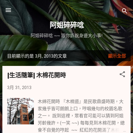
跳到主要內容
阿姐碎碎唸
阿姐碎碎唸 ~~ 跟你訴說身邊大小事!
目前顯示的是 3月, 2013的文章
顯示全部
發
表
[生活隨筆] 木棉花開時
文
3月 31, 2013
章
木綿花開時 『木棉道』是民歌鼎盛時期，大
家幾乎皆可朗朗上口，哼唱幾句的校園名歌
之一。 說到這裡，眾看官可能可以猜到阿姐
芳齡幾許。(一笑 ~~) 每每見到木棉花開，總
會不自覺的哼起 ~~ 紅紅的花開滿了木棉