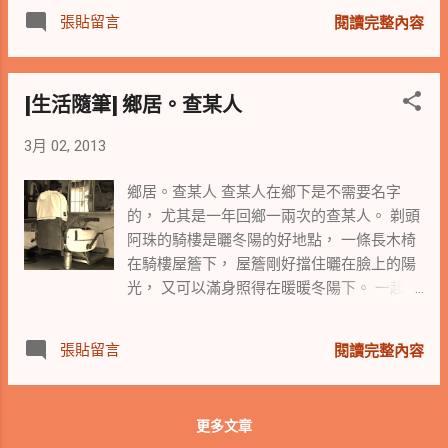
與多元的晉升管道與機會。小公司由於人員
小小小菜鳥，竟這麼不明究理的與石 Sir 當了
張貼留言
萬物。 後記：今日媽媽味假日餐，栗子蒸
閱讀完整內容
精簡，所接觸到的可能多元且雜，若能努力
這許多年的網友而不自知，石 Sir 的平易近人
飯、蕃茄馬鈴薯 海鮮 濃湯、水煮毛豆、水煮
用心與不計較工作繁瑣者 ，倒是可以學習與
可見一般。 上週六 (2013/3/16) ，終於有幸
玉米筍、一大堆水果。
觀察公司與工作全貌，至於未來能否跟著公
與網友石 Sir 相見，石 Sir 親切與每一位朋友
[生活隨筆] 鄉居。查某人
司一起成長，也要看公司的走向是否跟得上
問好，並關心每一個新識與舊友的狀況，石
市場的腳步，因為小公司的口袋不若大公司
Sir 用著熟練的中文打字將當天的相片，馬上
3月 02, 2013
的深，禁不起錯誤的失敗與嘗試創新中的一
PO 上臉書，並秀著他以漢音拼字的 QQ 、微
再失敗。 黑貓想想只能回答：要看工作
博等簡體社群。我們除了嘆為觀止外，並自
鄉居。查某人 查某人在鄉下是不需要名字
的內容，能否讓你真的學到一技之長，以及
嘆弗如石Sir的科技先進。 在回程的捷運
的， 尤其是一年回鄉一兩次的查某人。 剃頭
是否是你喜歡學習的。 最重要的一點是要有
上，石 Sir 問著阿姐有什麼計劃，關心的專心
阿珠的騎樓是曬冬陽的好地點， 一條長木椅
一個好老板。 這下大貓對黑貓的答案覺
聆聽阿姐想做的事，專注的提點阿姐要注意
在騎樓屋簷下， 屋簷剛好擋住曬在臉上的陽
得混沌起來了。 黑貓只能說，不管大公
的事項，在轉車的捷運月台，道別時頻頻揮
光， 又可以滿身照得在暖暖冬陽下。 一起曬
司或小公司都有可學習與效法之處。 即
手的石 Sir ，遠望依舊挺立與透著剛毅的石
冬陽的不知名阿嬸與剃頭阿珠， 聊著哪邊有
令僅是大公司的小螺絲釘，只要有心用心，
Sir 身影。 讓我從來無法想要稱您一聲石爺
可以插花的黑白棋， 阿嬸看著我與阿珠嬸閒
資源豐富的環境，到處都可深究。 小公司的
張貼留言
爺，因為在我們的網友互動中，您就是二十
閱讀完整內容
話家常， 說著：都市人這樣就挺好的了， 剃
精簡，可能有從無到有的機會，也有看得見
八的石 Sir ，生動活潑並逗趣的與我話家常的
頭阿珠說：她是xx嬸在台北的媳婦。 阿嬸重
的前因後果事件，都可以是工作上可以累積
石 Sir 。 很高興知道石 Sir 有大江大海的
複的說著：都市人這樣就挺好的了。 原來都
的養份。 職涯無涯，第一份工作固然重
回憶錄書寫計劃，期待石 Sir 穿越時空的軍旅
更多文章
市人在鄉居人的定義是： 不與人來往與不互
要，但有時不全然能盡人意。 在盡人事聽天
生涯、職場人生等生命故事，我那永遠二八