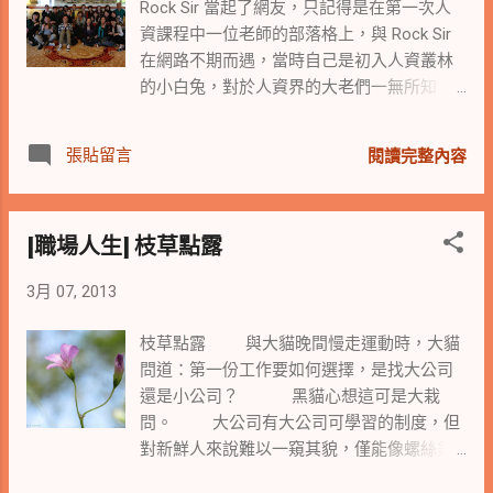
Rock Sir 當起了網友，只記得是在第一次人
彩畫。 年輕老師說，希望能帶領同學看到美
資課程中一位老師的部落格上，與 Rock Sir
好的景物時，也能觀察到細微的部份，有很
在網路不期而遇，當時自己是初入人資叢林
多細微的東西可以觀察的例如線條；老師繼
的小白兔，對於人資界的大老們一無所知，
續說美好的景色不必捨近求遠，也不需與別
只知道老師尊稱石 Sir 為老師，那阿姐就當做
人一起擠在景點裡，像現在這樣反而可以很
祖師爺來看待，但石 Sir 卻要我稱其 Rock 即
舒服的寫生。 年輕人繼續說就像他看到我靜
張貼留言
閱讀完整內容
可，由於無任何知識與常識，只能與石 Sir 閒
靜的在櫻花樹前，慢慢的拍著花一樣，應該
話家常，便也一路這般的與石 Sir 由部落客，
可以感受與觀察到更細微的東西與美好景物
到社群到臉書，見到石 Sir 永遠走在時代的尖
之美。 阿姐想起了我那教攝影的同學老師說
[職場人生] 枝草點露
端，永遠與新科技新視界接軌。 我找了石 Sir
過的話，同學老師說你越細細琢磨，所觀察
在我 Yahoo 部落格留言的日期為 2008/1/3
到的構圖愈美，你可以試著以不同的角度，
3月 07, 2013
，那想來阿姐在 2007 前便已跟石老師當了網
調整不同的位置，找出它最美好的面相與構
友，而那時還真不知石 Sir 何許人也，只以為
圖。 世間美好的事物，在我們細細觀察與品
枝草點露 與大貓晚間慢走運動時，大貓
是遠駐在洛磯山脈的某位俠客。 二年多前到
味下，都可以觀看到各種不同的美好。 用不
問道：第一份工作要如何選擇，是找大公司
美國總部出差，石 Sir 知道了更邀我順道造
同的角度、觀點與位置，找出我們認為美好
還是小公司？ 黑貓心想這可是大栽
訪，一時間叫阿姐受寵若驚，網友身份的我
的一面來留存，所有的美好都是透過自身觀
問。 大公司有大公司可學習的制度，但
竟如此受邀，可見石 Sir 待人的真誠與熱情。
察的那扇窗，不論是用眼睛、以畫筆、由鏡
對新鮮人來說難以一窺其貌，僅能像螺絲釘
後來慢慢在人資友人間知曉，原來石 Sir 是大
頭或以心靈之窗來感受。美好來自於自己願
般各司其職，但若表現優異，卻也有較明確
大大老級的人資寶，而我這亂入人資叢林的
意用更細微的觀點與不同的角度，觀看世間