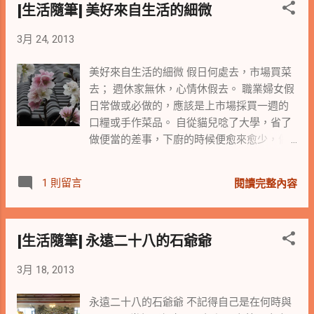
[生活隨筆] 美好來自生活的細微
迴音迴盪，更是好聽。 老人：就像餘音
清潔婦人驕傲的神情，想起她說起綿絮在月
繞樑，對吧！ (老人笑開著說) 老人
台上紛飛的靦腆。 我由衷的在心裡謝謝身邊
3月 24, 2013
繼續吹奏著他的尺八，一位推著輪椅的老人
守護著我們的各行各業的人們，因為有了您
在旁邊靜靜地坐了下來，老人輕撫著輪椅上
們對自己職業的驕傲與執著，我們才得以擁
美好來自生活的細微 假日何處去，市場買菜
的老伴，用著關愛的眼神與輪椅上面無表情
有這麼一個美麗的家園。 職業無分貴賤，有
去； 週休家無休，心情休假去。 職業婦女假
的老伴對話，那柔和的眼神跟那笛聲一樣，
的只是你對自己所擔任的職業與職掌的那份
日常做或必做的，應該是上市場採買一週的
厚實又溫暖，餘音繞樑心生迴盪。 老
心，只要有心與用心，我們都可以為自已所
口糧或手作菜品。 自從貓兒唸了大學，省了
人：我已經吹了五十年的尺八了，我到處都
做的付出與貢獻感到驕傲。 木棉道 (摘自
做便當的差事，下廚的時候便愈來愈少，偶
有去吹奏的喔！我出過六張的CD。 老人
youtube 王夢麟) 紅紅的花開滿了木棉道 長
爾也會嘴饞想吃吃自己的媽媽味，上市場買
將他的CD曲目以及他的報紙報導拿給我看，
長的街好像在燃燒 沈沈的夜徘徊在木棉道
菜去。 今天順便踅到市場旁的學校逛逛，見
同時對著旁邊的老人說著話。 老人：出
1 則留言
輕輕的風吹過了樹梢 木棉道我怎能忘了 那
閱讀完整內容
到一些寫生的銀髮族，是真的可當爺爺奶奶
來走走比較健康，空氣也比較好喔！ 老
是去年夏天的高潮 木棉道我怎能忘了 那是
泛白頭髮的銀髮族，在校園內寫生。兩三株
人：我小時候住在這附近，現在我每天早上
夢裡難忘的波濤 啊 愛情就像木棉道 季節
吉野櫻剛好在教室旁盛開著，聽到老師對畫
來這裡吹給孔夫子聽。下午去北投文物館
過去就謝了 愛情就像那木棉道 蟬聲綿綿斷
[生活隨筆] 永遠二十八的石爺爺
著素描的同學說著，可以細細觀察那花的線
吹給人聽。 ...
不了
條，說著看那好美的線條。 我不禁對這年輕
3月 18, 2013
老師起了好奇心，老師說今天是戶外寫生
課，帶同學來寫生，先讓學生將線條畫下
永遠二十八的石爺爺 不記得自己是在何時與
來，將眼睛所看到的記起來，回去後是畫水