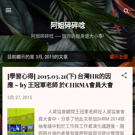
跳到主要內容
阿姐碎碎唸
阿姐碎碎唸 ~~ 跟你訴說身邊大小事!
目前顯示的是 3月, 2015的文章
顯示全部
發
表
[學習心得] 2015.03.21(下) 台灣HR的因
文
應 ~ by 王冠軍老師 於CHRMA會員大會
章
3月 27, 2015
人資協會顧問王冠軍老師在人資協會會
員大會中，分享了他此次參加SHRM 2014領
袖會議中對於工作與工作者演化議題後，隨
即將台灣的產業發展歷程與現況提出整理與