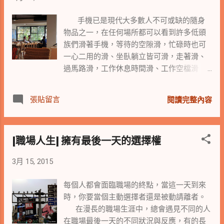
原委，若能讓對方說說話散散氣，也就達到
了我們此種午餐約會的目的了。 公司在
手機已是現代大多數人不可或缺的隨身
不斷的成長與自我定位的改變下，除了產品
物品之一，在任何場所都可以看到許多低頭
與公司內部的組織架構，都有別於過往。 在
族們滑著手機，等待的空隙滑，忙碌時也可
成長期的公司，本就不斷的尋求最佳與最適
一心二用的滑、坐臥躺立皆可滑，走著滑、
的生路，老員工面對公司的改變，在心態與
過馬路滑，工作休息時間滑、工作空檔滑，
心情上，難免會產生某種程度的不適應之
甚至上班時間也忍不住的滑，深怕漏掉了雲
感，但若在公司轉變期仍用過去的思維來對
端世界不斷趕路更新的訊息。 近來聽到
待或對抗公司的轉變，只有自尋死路。 因為
張貼留言
閱讀完整內容
一則因為在面試過程中滑手機而喪失機會的
不同時期有不同的經營模式，或許也需要不
職場故事，阿姐想或許可以當作職場人在工
同的員工，若死守著過去不思自我變革的員
作中的一則警惕。 有一位應徵高階職位的面
工，可能很快就淪為不適任的員工。 如果你
[職場人生] 擁有最後一天的選擇權
試者，在經過了幾次的面試後，最後終於進
認為你還是前朝員老，可以穩守地盤，那可
入與核心高層面談並於面談後一起用餐，此
就大錯特錯，天底下最不需講情義的就是職
3月 15, 2015
面試者以為相談甚歡，認為應該已兩相合
場生態。 我問小老弟，目前公司有許多
意。 熟料面試高層不予進用，原因是此面試
事情要迎頭趕進，目前公司來了許多高層帶
每個人都會面臨職場的終點，當這一天到來
者在面談後一起用餐時，於談話空檔中不斷
來不同的管理模式，是否該給一段時間的磨
時，你要當個主動選擇者還是被動請離者。
的滑著手機看訊息。 此高層認為此面試者對
合期，所有的變都是為了彌平與順應過往與
在漫長的職場生涯中，總會遇見不同的人
於面試這件事沒有太上心，認為用餐也是面
未來的接軌，我們是否該多點寬容去看待與
在職場最後一天的不同狀況與反應，有的長