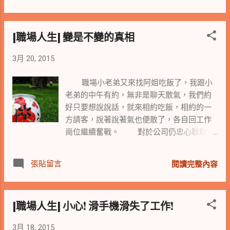
[職場人生] 變是不變的真相
3月 20, 2015
職場小老弟又來找阿姐吃飯了，我跟小
老弟的中午有約，無非是聊天散氣，我們約
好只要想說說話，就來相約吃飯，相約的一
方請客，說著說著氣也便散了，各自回工作
崗位繼續奮戰。 對於公司仍忠心耿耿的
小老弟，由於前一陣子部門內的組織變動與
人員異動頗有微詞，以一位一線工作人員談
張貼留言
閱讀完整內容
著這等變動將產生的內耗，有著對於公司前
景的憂心，對於人員異動可能加諸的額外工
作量，有著工作配置不盡公平的抱怨。 阿
[職場人生] 小心! 滑手機滑失了工作!
姐聽著聽著也不便做任何評判，因為不在其
位不謀其政，非當事者無從了解事情真正的
3月 18, 2015