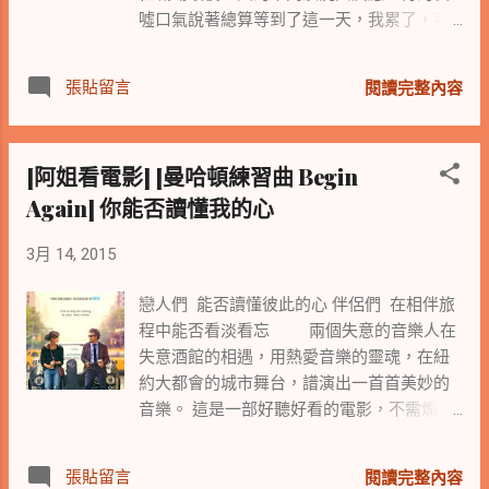
試的觀察過程，有甚麼訊息是必須在面試的
配合。 小老弟不置可否的說著，但我們也應
噓口氣說著總算等到了這一天，我累了，我
過程中一定要看的？ 顯然這位面試者並沒有
該有自己的聲音與意見可以提出的，但現在
也想走了... 諸如此類的說法，顯然職場已不
意識到自己仍在面試的過程中，仍處於被觀
與高層的距離逐漸遠離。 阿姐想著，
是他們的生活歸依，顯然每日的上班已在消
察檢視的狀態，同時也可能因為在餐廳此類
張貼留言
遠離的或許是我們不願意跟著改變的心念，
閱讀完整內容
耗精神與能量。 有的張口結舌說著怎麼會是
放鬆的場所，讓自己將自己滑手機的習性顯
那這鴻溝與距離必然相對遙遠。 阿姐說著，
我，即使我現在無啥功勞但也曾有過貢獻，
露出來，帶給與談者不同的觀感。 雖然
是不是讓我們試著配合上意的也變一變，或
我不甘心....，諸不知企業非慈善事業，每個
大多數的職場對於員工在工作中使用智慧型
許是心態或許是溝通的作法與說法。 但可以
[阿姐看電影] [曼哈頓練習曲 Begin
員工必須擁有效能，諸不知當大家說著唯一
載具或手機，多採包容態度來順應時代的趨
確定的是公司還是不錯的啦! 小老弟笑了
Again] 你能否讀懂我的心
不變的就是變的時代，如果不能跟著企業的
勢，只要員工不要影響到工作，不要太明目
笑，說著今天要奢侈一下，這個月有多拿的
變化做技轉或心轉，隨時都有可能從企業的
張膽的在工作時間使用，通常已是睜一隻眼
獎金，我們去買好吃的甜點回公司，我要請
3月 14, 2015
最愛到不愛。 能不能在職場的最後一天擁有
閉一隻眼的看待。 但是也聽到不少主管對於
我的Team吃!! ...
尊嚴的離開，是我們可以先行規畫與設想
員工的負評，會用常在上班時間看到員工滑
戀人們 能否讀懂彼此的心 伴侶們 在相伴旅
的。 自從台灣有了無薪假，企業資遣員
手機當做工作不力的證據。 因此有時工作上
程中能否看淡看忘 兩個失意的音樂人在
工與員工的被資遣已不是新鮮事，也因此被
的通融，不盡然可以全然當真，當風向球轉
失意酒館的相遇，用熱愛音樂的靈魂，在紐
資遣的員工也不會如過往般，一定是不適職
個方向，原先可以被接受的職場灰色地帶，
約大都會的城市舞台，譜演出一首首美妙的
的員工或會因此成為職場生涯的一項汙點紀
剛好成為自己工作不力的呈堂證據。 阿
音樂。 這是一部好聽好看的電影，不需煽情
錄。 年輕世代對於工作的自主性愈來愈高，
姐想起有一回與一位熟識的同事用餐，因為
便讓人的情緒隨著劇情與音樂的律動前進。
換工作跳槽有時在於自己對工作的奇檬子。
熟捻也就不以為意的邊聊天邊划著手機，阿
好電影擁有心靈療癒的功能，這部電影美妙
職場中生代在換工作時，多了一些考量，對
姐突然警覺似乎將對方當個空氣般的說話，
張貼留言
閱讀完整內容
的音樂讓人聽了舒服，簡單的劇情看著輕