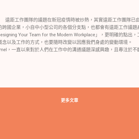
距工作團隊的議題在新冠疫情時被炒熱，其實遠距工作團隊已由
的跨國企業，小自中小型公司的各個分支點，也都會有遠距工作議題
esigning Your Team for the Modern Workplace」，更
概念以及工作的方式，也要隨時改變以因應我們身處的變動環境。 本
urmel，一直以來對於人們在工作中的溝通議題深感興趣，且專注於
世界。 針對遠端團隊書籍，已有三本根據不同角色所著的遠端團隊書籍
化是隨時在變的 它是可以調整，並打造成我們想要和需要的文化 阿基
槓桿和一個支點，我就能舉起地球」 團隊文化就像一根推動我們組織
重在遠距團隊設計與文化的建立 團隊文化設計的3C模型 溝通 Communic
礎 合作 Collaboration - 與他人共同或一起工作，尤其在智力活動方面 
在一起的行為或狀態 在設計團隊及其文化時，須將此3C模型列入考量
更多文章
領導力3O模型 書摘參考:阿姐讀書手記 [讀書手記] 帶領遠端團隊 The Long-
遠距隊友的3P模型 本書主要談的是遠距團隊設計與文化，進行深
距團隊設計清單問題。 可說是一本既有觀點又有實務操作性的遠距團
碎唸粉絲專頁 人資阿姐碎碎唸 人資阿姐-Medium Lynn 人資阿姐