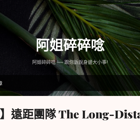
跳到主要內容
阿姐碎碎唸
阿姐碎碎唸 ~~ 跟你訴說身邊大小事!
章
距團隊 The Long-Dista