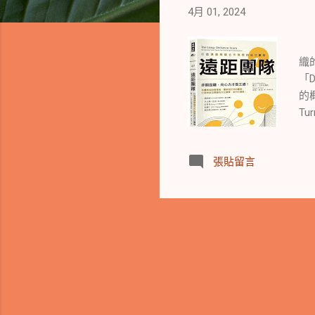
4月 01, 2024
遠
織
「D
的
T
流
文
張貼留言
的
著
的基
聚
三個
領
遠
碎