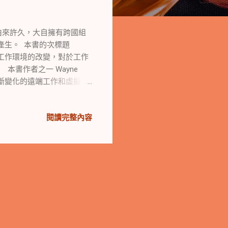
來許久，大自擁有跨國組
產生。 本書的次標題
明確的點出，工作環境的改變，對於工作
書作者之一 Wayne
不斷變化的遠端工作和虛擬交
問世。 團隊的定義 團隊
米德說： 「給我一根夠長
閱讀完整內容
或團隊的無形大槓桿 本書
ation - 溝通是人類生活
團結 Cohesion - 緊密凝
 參考資料 帶領遠端團隊的
Distance Leader 帶
入的探討，並提供完整的
隊建構工具書。 人資阿姐