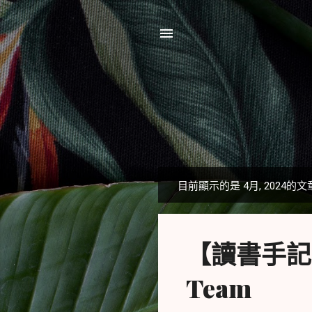
目前顯示的是 4月, 2024的文
發
表
文
【讀書手記】遠
章
Team