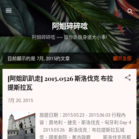
跳到主要內容
阿姐碎碎唸
阿姐碎碎唸 ~~ 跟你訴說身邊大小事!
目前顯示的是 7月, 2015的文章
顯示全部
發
表
[阿姐趴趴走] 2015.0526 斯洛伐克 布拉
文
提斯拉瓦
章
7月 20, 2015
旅遊日期：2015.05.23 - 2015.06.03 行程內
容：奧地利、捷克、斯洛伐克、匈牙利 Day 4
2015.05.26 斯洛伐克：布拉提斯拉瓦城
堡、國家劇院、舊市政廳 斯洛伐克首都