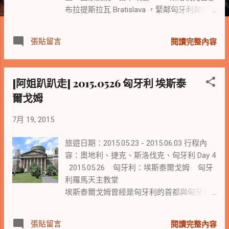
布拉提斯拉瓦 Bratislava ，緊鄰匈牙利與奧
地利兩國邊境，是世界上唯一一個與兩個國
家接壤的首都，也因此往來奧地利與匈牙利
張貼留言
閱讀完整內容
的遊客，會在此小作停留。 布拉提斯拉瓦距
離維也納不到60公里，搭電氣火車僅需一小
時左右時間。 布拉提斯拉瓦在歷史上曾
[阿姐趴趴走] 2015.0526 匈牙利 埃斯泰
長期使用德語名稱普萊斯堡(Pressburg)，並
爾戈姆
且曾受日耳曼、捷克、匈牙利、猶太和斯洛
伐克等各種民族的影響。 布拉提斯拉瓦城堡
7月 19, 2015
是該市最顯著的建築物之一 位於多瑙河岸邊
85米高的高地上 經過不同世紀歷史更迭也經
旅遊日期：2015.05.23 - 2015.06.03 行程內
歷不同的建築風格 被摧毀與重建，直至1950
容：奧地利、捷克、斯洛伐克、匈牙利 Day 4
年重建 大抵恢復瑪麗姬、特蕾西姬統治時期
2015.05.26 匈牙利：埃斯泰爾戈姆 匈牙
尊貴的皇家駐地風貌 位於舊城的斯洛伐克國
利羅馬天主教堂
家劇院 是一座文藝復興風格的建築 十八世紀
埃斯泰爾戈姆曾經是匈牙利的首都與匈牙利
布拉提斯拉瓦的音樂興盛 並與維也納的音樂
帝國發源地，埃斯泰爾戈姆大教堂為匈牙利
生活關係密切 許多著名的音樂家都曾造訪過
第一大教堂，建於1820年，工程近50年才完
此處 莫札特6歲便拜訪過此 貝多芬也在此演
張貼留言
閱讀完整內容