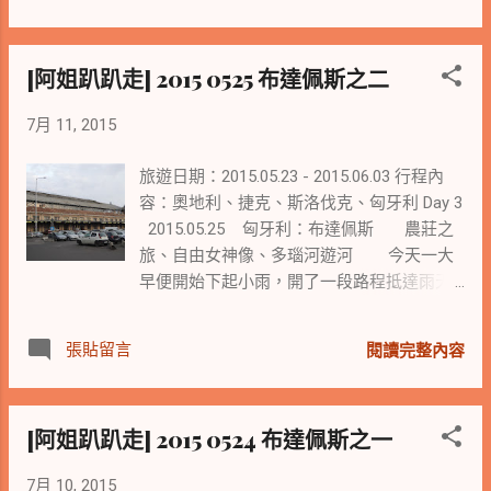
工。 土耳其入侵後將禮拜堂改為清真寺，目
奏過他的『莊嚴彌撒』 在國家劇院前 來個大
前重新修復後的教堂， 仍然是匈牙利文藝復
合照留影一番 舊城廣場的舊市政廳建於14-
興建築藝術中最有聲望的作品。 羅馬八柱巨
15世紀由 三座建築組合 現在是布拉提斯拉瓦
[阿姐趴趴走] 2015 0525 布達佩斯之二
柱支撐的三角屋頂 與教堂的圓穹頂 擁有多元
市立博物館 有別於其他城鎮的人聲鼎沸 斯洛
歷史與建築之美的教堂 是學生校外教學的活
伐克的舊城廣場既清閒又美麗 舊城的街道與
7月 11, 2015
教材 光柱穿過圓柱 就為了與壁上的精美雕
商家充滿著街角與巷弄的驚喜與童趣 偶一回
像相遇 從教堂城堡山上遠眺多瑙河兩岸 著
眸瞥見 店家樓上 攀坐著人偶 在窗台俯瞰過
旅遊日期：2015.05.23 - 2015.06.03 行程內
名的聖母升天圖 莊嚴的教堂帶給人們的平靜
往遊人 見了令人不禁莞爾 饒富趣味的銅人
容：奧地利、捷克、斯洛伐克、匈牙利 Day 3
是無法用文字可以言喻 只能站在教堂裡用心
與雕像 讓人忍不住跟著一起或搞怪或搔首 走
2015.05.25 匈牙利：布達佩斯 農莊之
感受體會 教堂前遇到的與世界各地遊
過斑駁石牆上的 現代塗鴉 喚醒了夢遊中古世
旅、自由女神像、多瑙河遊河 今天一大
客同樂的雙笛藝人 正在收集各國的民謠 台灣
紀的遊客 傍晚的小鎮下起了一陣小雨 那打在
早便開始下起小雨，開了一段路程抵達雨天
凍齡美女團獻唱一曲『茉莉花』 匈牙利遊唱
身上淋不濕的雨帶來些許詩意 斯洛伐克小小
的農莊，搭著馬車小逛農莊，看著穿著中古
藝人直笛演奏與茉莉花 Youtube -
的城鎮 有著另一種迷人的風情 Day 5
騎士服在雨中表演騎術的農莊騎士後，只能
HUNTWOFLUTE 凍齡美女團以阿帕契之姿 在
2015.05.27 斯洛伐克：布拉提斯拉...
張貼留言
閱讀完整內容
待在餐廳閒嗑牙，整個農莊僅有我們這一團
匈牙利天主教堂前敬禮留影 歐遊- 奧捷斯匈
熟齡訪客。 還好團員大多已是舊識，就算是
遊旅雜記 [阿姐趴趴走] 2015 0524 布達佩斯
換個地方談天說地也開懷。 老媽還秀了一段
之一 [阿姐趴趴走] 2015 05 美麗的布拉格之
[阿姐趴趴走] 2015 0524 布達佩斯之一
肚皮舞，讓大家紛紛好奇的詢問老媽養生之
一 [阿姐趴趴走] 2015 0526 斯洛伐克
道。 老媽說養生之道無他，就是天天運動爾
7月 10, 2015