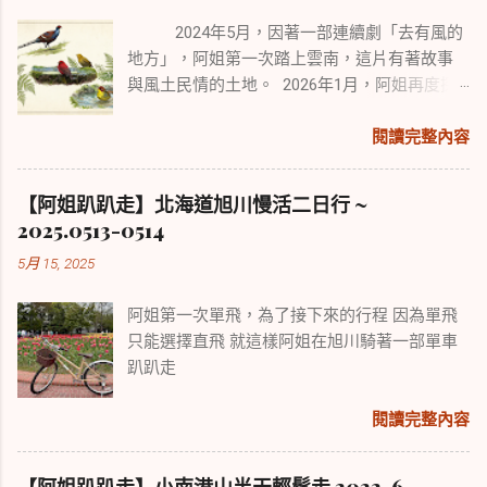
2024年5月，因著一部連續劇「去有風的
地方」，阿姐第一次踏上雲南，這片有著故事
與風土民情的土地。 2026年1月，阿姐再度探
訪雲南，來尋覓擁有中國2/3鳥種的雲南鳥類風
采。 本次行程從賞鳥勝地保山百花嶺開始，續
閱讀完整內容
往盈江、麗江、香格里拉。 雖有點舊地重遊，
但旅遊與賞鳥行走路程各異，所經之處也迥然
【阿姐趴趴走】北海道旭川慢活二日行 ~
不同，可以說是景點與野趣的不同體驗。
2025.0513-0514
5月 15, 2025
阿姐第一次單飛，為了接下來的行程 因為單飛
只能選擇直飛 就這樣阿姐在旭川騎著一部單車
趴趴走
閱讀完整內容
【阿姐趴趴走】小南港山半天輕鬆走 2022-6-