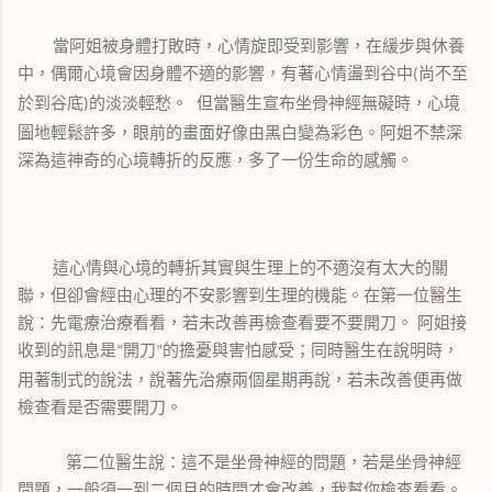
當阿姐被身體打敗時，心情旋即受到影響，在緩步與休養
中，偶爾心境會因身體不適的影響，有著心情盪到谷中
尚不至
(
於到谷底
的淡淡輕愁。 但當醫生宣布坐骨神經無礙時，心境
)
圖地輕鬆許多，眼前的畫面好像由黑白變為彩色。阿姐不禁深
深為這神奇的心境轉折的反應，多了一份生命的感觸。
這心情與心境的轉折其實與生理上的不適沒有太大的關
聯，但卻會經由心理的不安影響到生理的機能。在第一位醫生
說：先電療治療看看，若未改善再檢查看要不要開刀。 阿姐接
收到的訊息是
開刀
的擔憂與害怕感受；同時醫生在說明時，
“
”
用著制式的說法，說著先治療兩個星期再說，若未改善便再做
檢查看是否需要開刀。
第二位醫生說：這不是坐骨神經的問題，若是坐骨神經
問題，一般須一到二個月的時間才會改善，我幫你檢查看看。