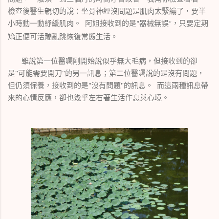
檢查後醫生親切的說：坐骨神經沒問題是肌肉太緊繃了，要半
小時動一動紓緩肌肉。 阿姐接收到的是
器械無誤
，只要定期
”
”
矯正便可活蹦亂跳恢復常態生活。
雖說第一位醫囑剛開始說似乎無大毛病，但接收到的卻
是"可能需要開刀"的另一訊息；第二位醫囑說的是沒有問題，
但仍須保養，接收到的是"沒有問題"的訊息。 而這兩種訊息帶
來的心情反應，卻也幾乎左右著生活作息與心境。