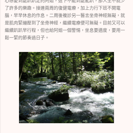
心想愛到處趴趴走的阿姐，這下不能到處亂趴，那人生不就少
了許多的樂趣。接連兩周的復健電療，加上力行下班不開電
腦，早早休息的作息。二周後複診另一醫言坐骨神經無礙，就
是肌肉緊繃壓到了坐骨神經，繼續電療便可無礙。目前又可以
繼續趴趴早行程，但也給阿姐一個警惕，坐息要適度，要用一
鬆一緊的節奏過日子。