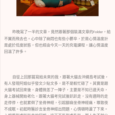
昨晚寫了一半的文章，竟然跟著那個裝滿文章的
，給
Folder
不翼而飛去也。心中除了納悶也有些小鬱卒，於是心情溫度計
是處於低度狀態，但也經由今天一天的充電課程，讓心情溫度
回溫了許多。
自從上回那篇寫給未來的我，跟著大貓去沖繩島考試後，
有人發現阿姐似乎發文少貼文多，是不是較忙碌了。其實是跟
大貓考試回來後，身體微恙了一陣子，主要是不知已達天命，
身上器械開始老化，跟著大貓考完試後趴趴走，沒有適時的走
走停停，也就累倒了坐骨神經，引起腳麻坐骨神經痛，導致夜
不成眠。初起時醫診言坐骨神經出問題，心情頓時盪了下來。