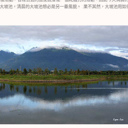
大坡池，清晨的大坡池想必是另一番風貌。 果不其然，大坡池用如