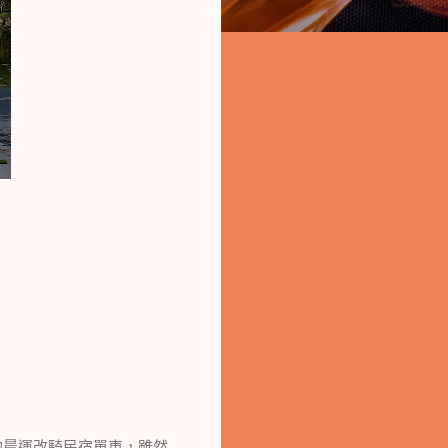
晨運改騎民宿單車，雖然