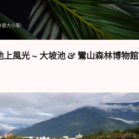
跳到主要內容
身邊大小事!
池上風光 ~ 大坡池 & 鸞山森林博物館 D