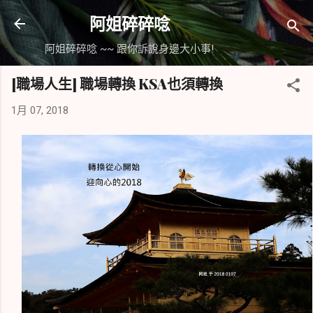
跳到主要內容
阿姐碎碎唸
阿姐碎碎唸 ~~ 跟你訴說身邊大小事!
[職場人生] 職場轉換 KSA也須轉換
1月 07, 2018