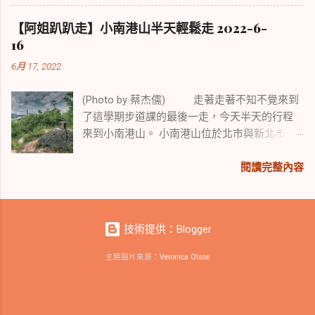
【阿姐趴趴走】小南港山半天輕鬆走 2022-6-
16
6月 17, 2022
(Photo by 蔡杰儒) 走著走著不知不覺來到
了這學期步道課的最後一走，今天半天的行程
來到小南港山。 小南港山位於北市與新北市交
界處，是一座小而美展望極佳又易行的小山，
我們走在平坦的階梯步道，走在山稜線眺望台
閱讀完整內容
北盆地，渾然不覺身處都市叢林。
技術提供：Blogger
主題圖片來源：
Veronica Olson