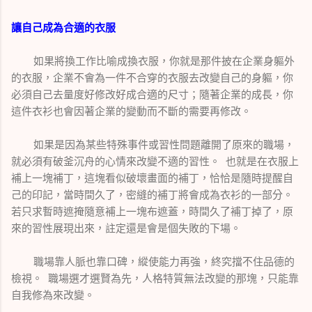
讓自己成為合適的衣服
如果將換工作比喻成換衣服，你就是那件披在企業身軀外
的衣服，企業不會為一件不合穿的衣服去改變自己的身軀，你
必須自己去量度好修改好成合適的尺寸；隨著企業的成長，你
這件衣衫也會因著企業的變動而不斷的需要再修改。
如果是因為某些特殊事件或習性問題離開了原來的職場，
就必須有破釜沉舟的心情來改變不適的習性。 也就是在衣服上
補上一塊補丁，這塊看似破壞畫面的補丁，恰恰是隨時提醒自
己的印記，當時間久了，密縫的補丁將會成為衣衫的一部分。
若只求暫時遮掩隨意補上一塊布遮蓋，時間久了補丁掉了，原
來的習性展現出來，註定還是會是個失敗的下場。
職場靠人脈也靠口碑，縱使能力再強，終究擋不住品德的
檢視。 職場選才選賢為先，人格特質無法改變的那塊，只能靠
自我修為來改變。