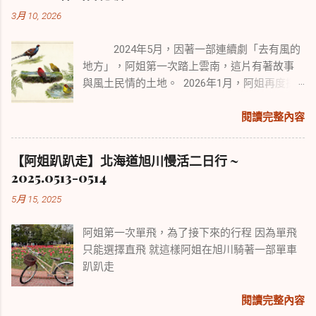
3月 10, 2026
2024年5月，因著一部連續劇「去有風的
地方」，阿姐第一次踏上雲南，這片有著故事
與風土民情的土地。 2026年1月，阿姐再度探
訪雲南，來尋覓擁有中國2/3鳥種的雲南鳥類風
采。 本次行程從賞鳥勝地保山百花嶺開始，續
閱讀完整內容
往盈江、麗江、香格里拉。 雖有點舊地重遊，
但旅遊與賞鳥行走路程各異，所經之處也迥然
【阿姐趴趴走】北海道旭川慢活二日行 ~
不同，可以說是景點與野趣的不同體驗。
2025.0513-0514
5月 15, 2025
阿姐第一次單飛，為了接下來的行程 因為單飛
只能選擇直飛 就這樣阿姐在旭川騎著一部單車
趴趴走
閱讀完整內容