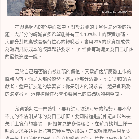
在與應聘者的招募面談中，對於薪資的期望值是必談的話
題，大部分的轉職者多希望能擁有至少10%以上的薪資加碼，
大部分對於應徵職務有信心的轉職者，會用20%的薪資加成做
為轉職風險成本的核算起薪要求。 難怪會有轉職是為自己加薪
的最快途徑一說。
至於自己是否擁有被加碼的價值，又需評估所應徵工作的
職務內容，你是大部份優勢，還是小部分沾邊。 你是即時的貢
獻者，還是新技能的學習者；你是別人的渴求者，還是此職務
的渴望者。 這種種條件都會影響自己的價碼與談判空間。
薪資談判是一門藝術，要有進可攻退可守的態勢，要不卑
不亢的不沾銅臭味的為自己加值，要知所進退能伸能屈以免喪
失手上擁有的籌碼。 阿姐常見許多轉職者，在薪資談判上僅一
味的要求在薪資上能有某種幅度的加碼，甚或轉職理由只是要
找一份比目前薪資好的工作為轉職的要件。 這樣以價格趨向作