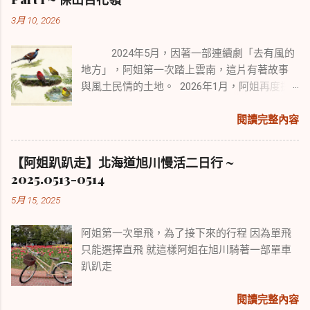
3月 10, 2026
2024年5月，因著一部連續劇「去有風的
地方」，阿姐第一次踏上雲南，這片有著故事
與風土民情的土地。 2026年1月，阿姐再度探
訪雲南，來尋覓擁有中國2/3鳥種的雲南鳥類風
采。 本次行程從賞鳥勝地保山百花嶺開始，續
閱讀完整內容
往盈江、麗江、香格里拉。 雖有點舊地重遊，
但旅遊與賞鳥行走路程各異，所經之處也迥然
【阿姐趴趴走】北海道旭川慢活二日行 ~
不同，可以說是景點與野趣的不同體驗。
2025.0513-0514
5月 15, 2025
阿姐第一次單飛，為了接下來的行程 因為單飛
只能選擇直飛 就這樣阿姐在旭川騎著一部單車
趴趴走
閱讀完整內容