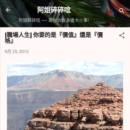
跳到主要內容
阿姐碎碎唸
阿姐碎碎唸 ~~ 跟你訴說身邊大小事!
[職場人生] 你要的是『價值』還是『價
格』
9月 25, 2015