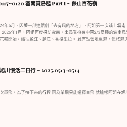
17~0120 雲南賞鳥趣 Part I ~ 保山百花嶺
年5月，因著一部連續劇「去有風的地方」，阿姐第一次踏上雲南
 2026年1月，阿姐再度探訪雲南，來尋覓擁有中國2/3鳥種的雲南
花嶺開始，續往盈江、麗江、香格里拉。 雖有點舊地重遊，但旅遊
然不同，可以說是景點與野趣的不同體驗。
活二日行 ~ 2025.0513-0514
次單飛，為了接下來的行程 因為單飛只能選擇直飛 就這樣阿姐在旭