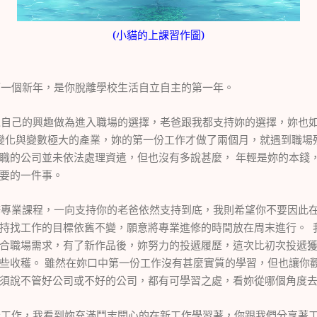
(小貓的上課習作圖)
第一個新年，是你脫離學校生活自立自主的第一年。
以自己的興趣做為進入職場的選擇，老爸跟我都支持妳的選擇，妳也
變化與變數極大的產業，妳的第一份工作才做了兩個月，就遇到職場
職的公司並未依法處理資遣，但也沒有多說甚麼，
年輕是妳的本錢
要的一件事。
修專業課程，一向支持你的老爸依然支持到底，我則希望你不要因此
持找工作的目標依舊不變，願意將專業進修的時間放在周末進行。
合職場需求，有了新作品後，妳努力的投遞履歷，這次比初次投遞
些收穫。
雖然在妳口中第一份工作沒有甚麼實質的學習，但也讓你
須說不管好公司或不好的公司，都有可學習之處，看妳從哪個角度
份工作，我看到妳充滿鬥志開心的在新工作學習著，你跟我們分享著