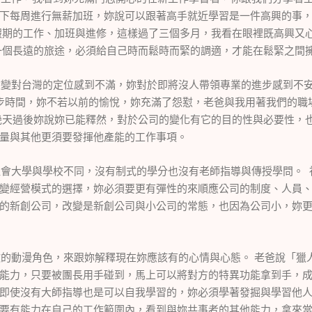
下每周進行無薪加班，妳說可以跟著高手就近學習是一件高興的事
假期的工作、加班與進修，這樣過了三個多月，我看在眼裡既高興又
一個長遠的旅途，必須給自己時而鬆時而緊的調適，才能在鬆緊之間
改變對台灣的定位感到不滿，妳對於即將沒人帶領專業的進步感到不
步時間，妳不若以前的愉悅，妳充滿了怨懟，老爸與我用著我們的職
幾天過後妳說妳已能釋然，對於公司的變化有它的目的性與必要性，
量與其他更須要發揮他產能的工作事項。
社會大學與學校不同，沒有制式的學分也沒有老師指導與傳授學問。
變經營模式的選擇，妳必須要更有彈性的來順應公司的制度、人員
的新創公司，改變是新創公司與小公司的常態，也因為公司小，妳
歡的動漫角色，來跟妳解釋現在妳應該有的心情與心態。
老爸說「獵
能力，只要被團長用手碰到，馬上可以將對方的特異功能拿到手，
即使沒有大師指導也是可以自我學習的，妳必須學著發掘與學習他
要有能力在自己的工作範圍內，看到與妳共事者的其他能力，拿來