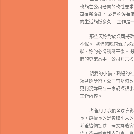
也能在公司老闆的軟性要求
司有所產能。
於是妳沒有
的生活能撐多久。 工作是
那些天妳對於公司將
不悅。
我們的晚間親子散
狀，妳的心情稍稍平復。
們的專業高手，公司有其考
親愛的小貓，職場的
領著妳學習，公司有隨時改
更何況妳是在一家規模很小
工作內容。
老爸用了我們全家喜
長，最擅長的是奪取別人的
老爸這個譬喻，是要妳體會
標，不要盡看別人短處；妳