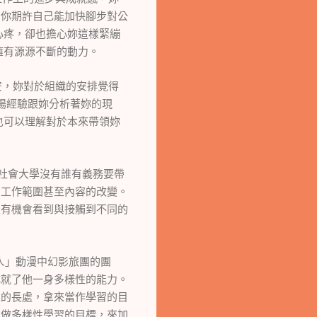
，你期許自己能加快腳步對公
心疼，卻也擔心妳這樣緊繃
擁有源源不斷的動力。
安，妳對於組織的安排覺得
場經驗跟妳分析著妳的現
也可以理解對於本來帶領妳
社會大學沒有誰有義務要帶
、工作範圍甚至內容的改變。
更有機會看到與接觸到不同的
人」動漫中幻影旅團的團
成就了他一身多樣性的能力。
人的長處，拿來當作學習的目
當做多樣性學習的目標，來加