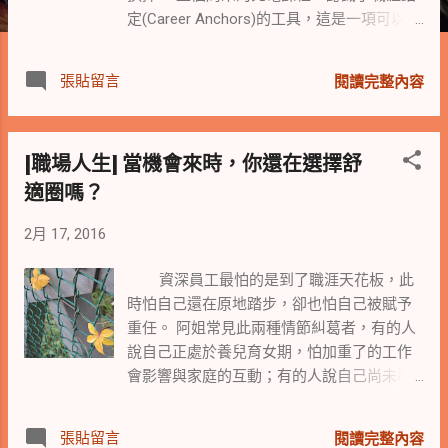
定(Career Anchors)的工具，這是一項可以用
來檢測內在職場渴望的一種測評工具。
當我們能夠了解並傾聽自己內在的職涯渴望
張貼留言
閱讀完整內容
與價值觀，同時與目前現在的職涯狀態比對
時，有些讓你不明所以的內在不快樂因子就
彰顯出來。 了解自己的內在職涯追求與渴
[職場人生] 當機會來時，你還在選擇舒
望，並不代表著要馬上轉換工作去追求你的
適圈嗎？
渴望，而是要你從了解自己的職涯渴望後，
能對職涯的下一步有所規劃，或在現況的落
2月 17, 2016
差上找到獲得紓解的出口，如此可以縮小心
理上的不安逸與不安定感；能夠找到安身立
資深員工最怕的是到了職涯天花板，此
命的職涯歸屬，或安然接受不可逆現況並找
時怕自己還在原地踏步，卻也怕自己被賦予
到生命的另一個出口。 學術理論的研究
重任。 阿姐常見此兩種情節糾葛者，有的人
與說法，皆由實務的探討中而來，因此我們
說自己正處於養兒育女期，怕加重了的工作
不需咬文嚼字於探討理論的論調，但是我們
會影響與家庭的互動；有的人說自己尚未準
可以參考這些學術理論中學者們經由長時間
備好，怕砸了上意或貴人給的美意；有的人
的採樣研究與探討，整理出的一套理論與方
說自己不適任或不想往管理職發展而婉拒，
法，來協助我們運用於職場或生活中。
張貼留言
閱讀完整內容