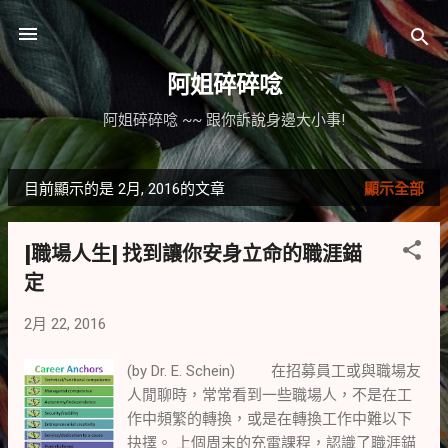
跳到主要內容
阿姐碎碎唸
阿姐碎碎唸 ~~ 跟你訴說身邊大小事!
目前顯示的是 2月, 2016的文章
顯示全部
發
表
[職場人生] 找到讓你安身立命的職涯錨
文
定
章
2月 22, 2016
(by Dr. E. Schein) 在招募員工或與職場友
人閒聊時，常常看到一些職場人，不是在工
作中頻繁的轉換，或是在轉換工作中難以下
抉擇。 上個周末的充電課程，認識了職涯錨