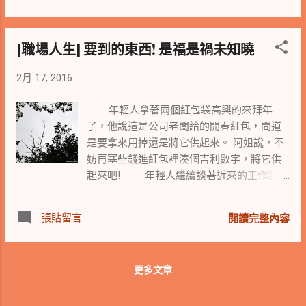
或是希望工作與生活平衡來給自己一個完美
(by Dr. 呂亮震， 擺渡系統設計有限公
的理由，其實仔細想想可能還是個給自己賴
司執行長) 感謝分享者授權阿姐於碎唸文
在舒適圈的藉口。 當機會來時，你的反
中，摘錄這八種中文翻譯過的職涯錨定圖，
[職場人生] 要到的東西! 是福是禍未知曉
應是如何，是惶恐，是欣喜，是擔憂自己力
雖然無法馬上做出職涯錨定檢測，但是我們
猶未怠，是打鐵趁熱趕緊爭取並補足己所不
可以藉由這八種分類，思考自己在職涯上的
2月 17, 2016
能。 當機會失去時，你的反應又是如何，是
方向。 經過了四十多年的研究之
失落，是寒心，是後悔沒能在當下把握機會
後， E. Schein 教授整理出八種職涯角色錨
年輕人拿著兩個紅包袋高興的來拜年
爭取， 還是埋怨你的能力沒被重視與發掘。
定，分別是追求專業成長與認同的 「 專家達
了，他說這是公司老闆給的開春紅包，問道
阿姐看著許多瀕臨職涯天花板就差半點
人 」 、熱中掌控權力的 「 專業經理人 」 、
是要拿來用掉還是將它供起來。 阿姐說，不
機會的資深職場人，每每在機會來時裹足不
崇尚自由的 「 自主工作者 」 、按部就班的
妨再塞些錢進紅包裡湊個吉利數字，將它供
前，當機會由自己手中出讓後，對於接手人
「 安穩可靠者 」 、具有創新布局精神的 「
起來吧! 年輕人繼續談著近來的工作狀
又頗多批評，看著較自己能力不足的人逐步
創造者 」 、行俠仗義的 「 俠客 」 、不安於
況，說著最近處理的小雜事已逐漸上手，在
上手而心生悔意；有的開始帶著老大心態難
現狀的 「 挑戰者 」 以及致力達成工作與生
某些工作事項上，因為主管大多交給他而成
以駕馭，有的產生不如歸去之感，若又已年
活平衡的 「 樂活族 」。 每個人對這八個職
張貼留言
閱讀完整內容
了小專家。 說著公司來了一位新進同仁，一
屆中年，此時就真成了不知所歸。 職場
涯角色錨定都有不同的權重，我們可以透過
到職就跟公司要求購置上萬的新設備，公司
生涯原就分為不同階段，有初生之犢不畏虎
了解每個人在這八個職涯角色錨定的權重，
也不吝嗇的為其添購，說著自己的設備就沒
的新鮮人膽識期，有自信日生漸入佳境的職
得知其與目前所擔...
更多文章
那麼的好，言語中有著小小的吃味。 有
場學習期，有循序漸進至能帶領後進的職場
些人必須在萬事俱備的狀況下，方能完成工
穩定發達期。 這期間偶有魚躍龍門的機會，