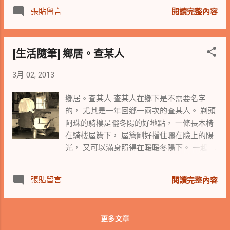
與多元的晉升管道與機會。小公司由於人員
小小小菜鳥，竟這麼不明究理的與石 Sir 當了
張貼留言
萬物。 後記：今日媽媽味假日餐，栗子蒸
閱讀完整內容
精簡，所接觸到的可能多元且雜，若能努力
這許多年的網友而不自知，石 Sir 的平易近人
飯、蕃茄馬鈴薯 海鮮 濃湯、水煮毛豆、水煮
用心與不計較工作繁瑣者 ，倒是可以學習與
可見一般。 上週六 (2013/3/16) ，終於有幸
玉米筍、一大堆水果。
觀察公司與工作全貌，至於未來能否跟著公
與網友石 Sir 相見，石 Sir 親切與每一位朋友
[生活隨筆] 鄉居。查某人
司一起成長，也要看公司的走向是否跟得上
問好，並關心每一個新識與舊友的狀況，石
市場的腳步，因為小公司的口袋不若大公司
Sir 用著熟練的中文打字將當天的相片，馬上
3月 02, 2013
的深，禁不起錯誤的失敗與嘗試創新中的一
PO 上臉書，並秀著他以漢音拼字的 QQ 、微
再失敗。 黑貓想想只能回答：要看工作
博等簡體社群。我們除了嘆為觀止外，並自
鄉居。查某人 查某人在鄉下是不需要名字
的內容，能否讓你真的學到一技之長，以及
嘆弗如石Sir的科技先進。 在回程的捷運
的， 尤其是一年回鄉一兩次的查某人。 剃頭
是否是你喜歡學習的。 最重要的一點是要有
上，石 Sir 問著阿姐有什麼計劃，關心的專心
阿珠的騎樓是曬冬陽的好地點， 一條長木椅
一個好老板。 這下大貓對黑貓的答案覺
聆聽阿姐想做的事，專注的提點阿姐要注意
在騎樓屋簷下， 屋簷剛好擋住曬在臉上的陽
得混沌起來了。 黑貓只能說，不管大公
的事項，在轉車的捷運月台，道別時頻頻揮
光， 又可以滿身照得在暖暖冬陽下。 一起曬
司或小公司都有可學習與效法之處。 即
手的石 Sir ，遠望依舊挺立與透著剛毅的石
冬陽的不知名阿嬸與剃頭阿珠， 聊著哪邊有
令僅是大公司的小螺絲釘，只要有心用心，
Sir 身影。 讓我從來無法想要稱您一聲石爺
可以插花的黑白棋， 阿嬸看著我與阿珠嬸閒
資源豐富的環境，到處都可深究。 小公司的
張貼留言
爺，因為在我們的網友互動中，您就是二十
閱讀完整內容
話家常， 說著：都市人這樣就挺好的了， 剃
精簡，可能有從無到有的機會，也有看得見
八的石 Sir ，生動活潑並逗趣的與我話家常的
頭阿珠說：她是xx嬸在台北的媳婦。 阿嬸重
的前因後果事件，都可以是工作上可以累積
石 Sir 。 很高興知道石 Sir 有大江大海的
複的說著：都市人這樣就挺好的了。 原來都
的養份。 職涯無涯，第一份工作固然重
回憶錄書寫計劃，期待石 Sir 穿越時空的軍旅
更多文章
市人在鄉居人的定義是： 不與人來往與不互
要，但有時不全然能盡人意。 在盡人事聽天
生涯、職場人生等生命故事，我那永遠二八