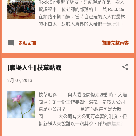
Rock Sir 當起了網友，只記得是在第一次人
彩畫。 年輕老師說，希望能帶領同學看到美
資課程中一位老師的部落格上，與 Rock Sir
好的景物時，也能觀察到細微的部份，有很
在網路不期而遇，當時自己是初入人資叢林
多細微的東西可以觀察的例如線條；老師繼
的小白兔，對於人資界的大老們一無所知，
續說美好的景色不必捨近求遠，也不需與別
只知道老師尊稱石 Sir 為老師，那阿姐就當做
人一起擠在景點裡，像現在這樣反而可以很
祖師爺來看待，但石 Sir 卻要我稱其 Rock 即
舒服的寫生。 年輕人繼續說就像他看到我靜
張貼留言
閱讀完整內容
可，由於無任何知識與常識，只能與石 Sir 閒
靜的在櫻花樹前，慢慢的拍著花一樣，應該
話家常，便也一路這般的與石 Sir 由部落客，
可以感受與觀察到更細微的東西與美好景物
到社群到臉書，見到石 Sir 永遠走在時代的尖
之美。 阿姐想起了我那教攝影的同學老師說
[職場人生] 枝草點露
端，永遠與新科技新視界接軌。 我找了石 Sir
過的話，同學老師說你越細細琢磨，所觀察
在我 Yahoo 部落格留言的日期為 2008/1/3
到的構圖愈美，你可以試著以不同的角度，
3月 07, 2013
，那想來阿姐在 2007 前便已跟石老師當了網
調整不同的位置，找出它最美好的面相與構
友，而那時還真不知石 Sir 何許人也，只以為
圖。 世間美好的事物，在我們細細觀察與品
枝草點露 與大貓晚間慢走運動時，大貓
是遠駐在洛磯山脈的某位俠客。 二年多前到
味下，都可以觀看到各種不同的美好。 用不
問道：第一份工作要如何選擇，是找大公司
美國總部出差，石 Sir 知道了更邀我順道造
同的角度、觀點與位置，找出我們認為美好
還是小公司？ 黑貓心想這可是大栽
訪，一時間叫阿姐受寵若驚，網友身份的我
的一面來留存，所有的美好都是透過自身觀
問。 大公司有大公司可學習的制度，但
竟如此受邀，可見石 Sir 待人的真誠與熱情。
察的那扇窗，不論是用眼睛、以畫筆、由鏡
對新鮮人來說難以一窺其貌，僅能像螺絲釘
後來慢慢在人資友人間知曉，原來石 Sir 是大
頭或以心靈之窗來感受。美好來自於自己願
般各司其職，但若表現優異，卻也有較明確
大大老級的人資寶，而我這亂入人資叢林的
意用更細微的觀點與不同的角度，觀看世間