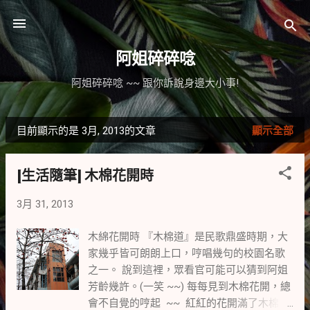
跳到主要內容
阿姐碎碎唸
阿姐碎碎唸 ~~ 跟你訴說身邊大小事!
目前顯示的是 3月, 2013的文章
顯示全部
發
表
[生活隨筆] 木棉花開時
文
3月 31, 2013
章
木綿花開時 『木棉道』是民歌鼎盛時期，大
家幾乎皆可朗朗上口，哼唱幾句的校園名歌
之一。 說到這裡，眾看官可能可以猜到阿姐
芳齡幾許。(一笑 ~~) 每每見到木棉花開，總
會不自覺的哼起 ~~ 紅紅的花開滿了木棉