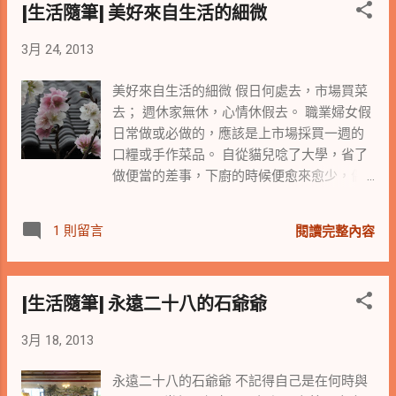
[生活隨筆] 美好來自生活的細微
迴音迴盪，更是好聽。 老人：就像餘音
清潔婦人驕傲的神情，想起她說起綿絮在月
繞樑，對吧！ (老人笑開著說) 老人
台上紛飛的靦腆。 我由衷的在心裡謝謝身邊
3月 24, 2013
繼續吹奏著他的尺八，一位推著輪椅的老人
守護著我們的各行各業的人們，因為有了您
在旁邊靜靜地坐了下來，老人輕撫著輪椅上
們對自己職業的驕傲與執著，我們才得以擁
美好來自生活的細微 假日何處去，市場買菜
的老伴，用著關愛的眼神與輪椅上面無表情
有這麼一個美麗的家園。 職業無分貴賤，有
去； 週休家無休，心情休假去。 職業婦女假
的老伴對話，那柔和的眼神跟那笛聲一樣，
的只是你對自己所擔任的職業與職掌的那份
日常做或必做的，應該是上市場採買一週的
厚實又溫暖，餘音繞樑心生迴盪。 老
心，只要有心與用心，我們都可以為自已所
口糧或手作菜品。 自從貓兒唸了大學，省了
人：我已經吹了五十年的尺八了，我到處都
做的付出與貢獻感到驕傲。 木棉道 (摘自
做便當的差事，下廚的時候便愈來愈少，偶
有去吹奏的喔！我出過六張的CD。 老人
youtube 王夢麟) 紅紅的花開滿了木棉道 長
爾也會嘴饞想吃吃自己的媽媽味，上市場買
將他的CD曲目以及他的報紙報導拿給我看，
長的街好像在燃燒 沈沈的夜徘徊在木棉道
菜去。 今天順便踅到市場旁的學校逛逛，見
同時對著旁邊的老人說著話。 老人：出
1 則留言
輕輕的風吹過了樹梢 木棉道我怎能忘了 那
閱讀完整內容
到一些寫生的銀髮族，是真的可當爺爺奶奶
來走走比較健康，空氣也比較好喔！ 老
是去年夏天的高潮 木棉道我怎能忘了 那是
泛白頭髮的銀髮族，在校園內寫生。兩三株
人：我小時候住在這附近，現在我每天早上
夢裡難忘的波濤 啊 愛情就像木棉道 季節
吉野櫻剛好在教室旁盛開著，聽到老師對畫
來這裡吹給孔夫子聽。下午去北投文物館
過去就謝了 愛情就像那木棉道 蟬聲綿綿斷
[生活隨筆] 永遠二十八的石爺爺
著素描的同學說著，可以細細觀察那花的線
吹給人聽。 ...
不了
條，說著看那好美的線條。 我不禁對這年輕
3月 18, 2013
老師起了好奇心，老師說今天是戶外寫生
課，帶同學來寫生，先讓學生將線條畫下
永遠二十八的石爺爺 不記得自己是在何時與
來，將眼睛所看到的記起來，回去後是畫水