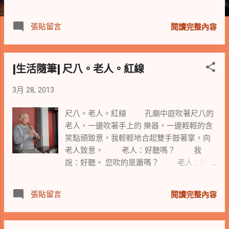
道，長長的街好像在燃燒，沉沉的夜徘徊在
木棉道，輕輕的風吹過了樹梢 ~~ 年輕歲月
張貼留言
閱讀完整內容
就像從未消逝般，跟著木棉花一起燃燒.... 又
消逝.... 那日在捷運月台上見到盛開的木棉
花，對著花看了許久，正在清理月台的清潔
[生活隨筆] 尺八。老人。紅線
婦人見了，對我說： 「這花很特別，它有三
種顏色的喔！ 之前是大紅色的。」 我想她
3月 28, 2013
說的應該是含苞時的景象。 「就像我手套的
這種紅色啦！」 婦人指著她手上雙色的塑膠
尺八。老人。紅線 孔廟中庭吹著尺八的
手套說著。 「現在開的花是橘紅色的，過一
老人，一邊吹著手上的 樂器，一邊輕輕的含
陣子就變白色的了」 「變白色的時候啊，吹
笑點頭致意，我輕輕地合起雙手鼓著掌，向
得整個月台都是ㄟ！」 婦人繼續說著。
老人致意。 老人：好聽嗎？ 我
「對啊！ 是木棉花的棉絮哩！ 那時妳一定
說：好聽。 您吹的是簫嗎？ 老人：這是
特別辛苦了！」 我對婦人說著，並在心裡
尺八，是一種日本樂器。 (註：尺八為笛子的
默默的說著謝謝您。 婦人點點頭靦腆的笑
一種，在唐朝出現，後來傳到日本，
了。 「我跟妳說，我們這一站的花特別漂
張貼留言
閱讀完整內容
成為日本古典音樂的代表樂器之一，
亮，比下一站的花還漂亮喔！」 婦人露出
在日本成型時間為江戶時代。 摘自維基百
驕傲的神情，說著。 沿著捷運復興南路的木
科) 我說：這笛聲好美，在這中庭剛好有
棉花，不分軒輊的開著。 我想起捷運月台上