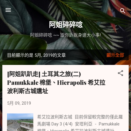
跳到主要內容
阿姐碎碎唸
阿姐碎碎唸 ~~ 跟你訴說身邊大小事!
目前顯示的是 5月, 2019的文章
顯示全部
發
表
[阿姐趴趴走] 土耳其之旅(二)
文
Pamukkale 棉堡、Hierapolis 希艾拉
章
波利斯古城遺址
5月 09, 2019
希艾拉波利斯古城 目前保留較完整的僅此羅
馬劇場 Day 3 (4/4) 安塔利亞 - Pamukkale
棉堡、Hierapolis 希艾拉波利斯古城遺址