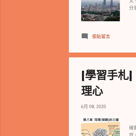
文
分
張貼留言
[學習手札
理心
6月 08, 2020
上
確
習