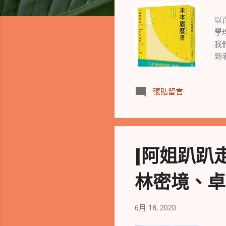
拜
以
學
我
到
張貼留言
[阿姐趴趴
林密境、卓也
6月 18, 2020