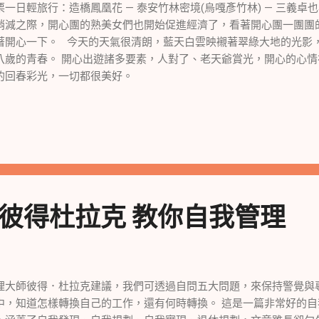
栗一日輕旅行：造橋鳳凰花 — 泰安竹林密境(烏嘎彥竹林) — 三義
稍減之際，開心團的熟美女們也開始促進經濟了，看著開心團一團團
著開心一下。 今天的天氣很清朗，藍天白雲映襯著翠綠大地的光影
八歲的青春。 開心出遊諸多要素，人對了、老天爺賞光，開心的心
的回春彩光，一切都很美好。
] 彼得杜拉克 教你自我管理
理大師彼得．杜拉克建議，我們可透過自問五大問題，來保持警覺與
中，知道怎樣轉換自己的工作，還有何時轉換。 這是一篇非常好的