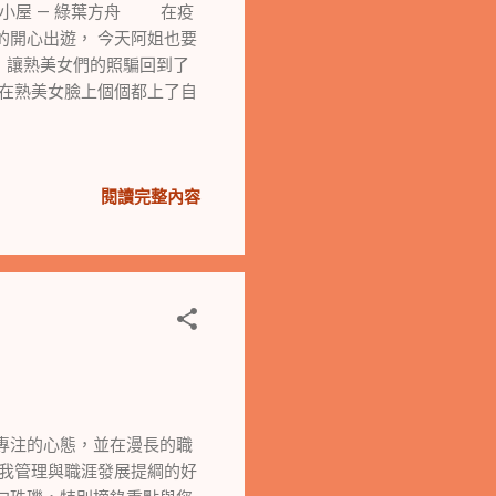
卓也小屋 — 綠葉方舟 在疫
的開心出遊， 今天阿姐也要
，讓熟美女們的照騙回到了
情在熟美女臉上個個都上了自
閱讀完整內容
專注的心態，並在漫長的職
自我管理與職涯發展提綱的好