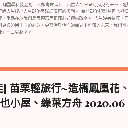
醫學科技之賜，人類壽命延長，百歲人生已是可預見的未來，近
百歲人生提出人生戰略與職場履歷的規劃。 這些戰略規劃其實也都
理，重點在於我們是否願意用正面心態迎向改變。 人生沒有捷徑，
們更必須用正向的心態，更靈活與彈性的面對不可知的未來，我們可
老』一言以蔽之。
走] 苗栗輕旅行~造橋鳳凰花
小屋、綠葉方舟 2020.06