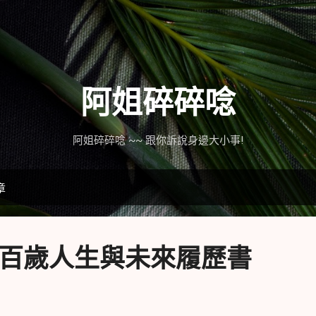
跳到主要內容
阿姐碎碎唸
阿姐碎碎唸 ~~ 跟你訴說身邊大小事!
章
] 百歲人生與未來履歷書