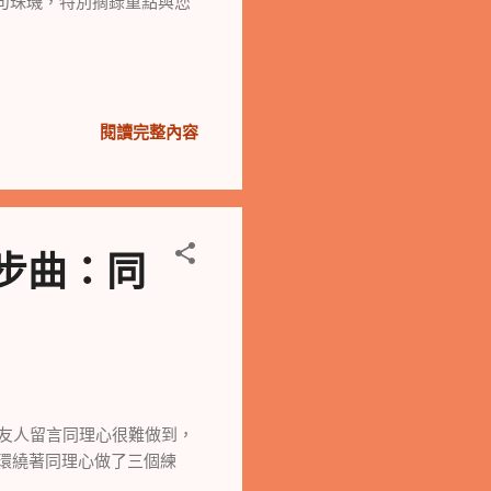
句珠璣，特別摘錄重點與您
閱讀完整內容
四步曲：同
人留言同理心很難做到，
們環繞著同理心做了三個練