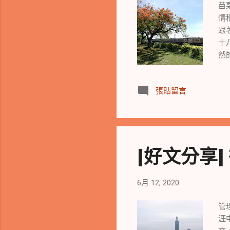
苗
情
跟
十
然
張貼留言
[好文分享
6月 12, 2020
管
涯