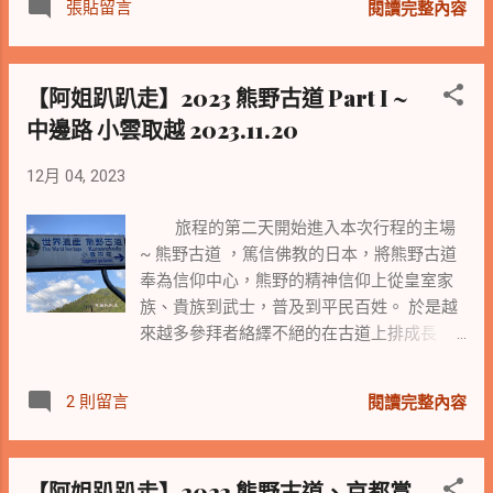
張貼留言
閱讀完整內容
世安寧。
【阿姐趴趴走】2023 熊野古道 Part I ~
中邊路 小雲取越 2023.11.20
12月 04, 2023
旅程的第二天開始進入本次行程的主場
~ 熊野古道 ，篤信佛教的日本，將熊野古道
奉為信仰中心，熊野的精神信仰上從皇室家
族、貴族到武士，普及到平民百姓。 於是越
來越多參拜者絡繹不絕的在古道上排成長
列，被形容為「 蟻群的熊野 」參拜。過去的
十世紀以來，社會上不同的階層，都曾造訪
2 則留言
閱讀完整內容
這片靜謐的紀伊山地，沿著不同的山徑，前
往受人崇敬的熊野三山。而這些不同的山
路，被統稱為熊野古道。
【阿姐趴趴走】2023 熊野古道、京都賞