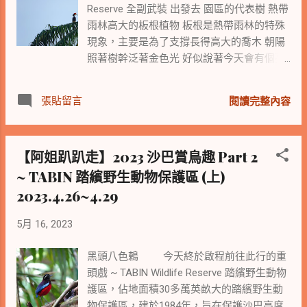
Reserve 全副武裝 出發去 園區的代表樹 熱帶
雨林高大的板根植物 板根是熱帶雨林的特殊
現象，主要是為了支撐長得高大的喬木 朝陽
照著樹幹泛著金色光 好似說著今天會有個亮
麗的一天 繼續深入雨林叢林蹲點，找Pitta去
昨天見到了黑頭八色鶇，小蟲說今天來等等
張貼留言
閱讀完整內容
藍頭八色鶇..... 等了好一陣子，鳥導說要收工
了，因為黑頭八色鶇來了 原來黑頭八色鶇是
最悍的一種八色鶇 只要牠在，別的鳥就不敢
【阿姐趴趴走】2023 沙巴賞鳥趣 Part 2
來了 離開雨林叢林繼續賞鳥趣 Blyth's
~ TABIN 踏繽野生動物保護區 (上)
Paradise-Flycatcher 布氏綬帶 顯尊貴 黑枕藍
鶲 雄鳥，臥巢孵蛋中 黑枕藍鶲 雌鳥，夫妻
2023.4.26~4.29
輪流孵蛋中 黑枕藍鶲 雌鳥 黑臉的 小葉鵯
雄鳥 小葉鵯 雌鳥 躲在樹葉叢中，顏色如葉
5月 16, 2023
的小葉鵯 若無小蟲鳥導的鳥眼，還真看不出
來 綠皇鳩 站高枝 細嘴烏鴉 低呢喃 鳳頭樹燕
黑頭八色鶇 今天終於啟程前往此行的重
展美背 大冠鷲 如常地站在枝頭 我們也日漸
頭戲 ~ TABIN Wildlife Reserve 踏繽野生動物
無視於牠的存在 No Food, No Snake, No
護區，佔地面積30多萬英畝大的踏繽野生動
Photo 又到了午後觀鳥的愜意時光 在地鳥導
物保護區，建於1984年，旨在保護沙巴高度