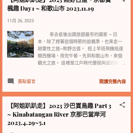
楓趣 Day 1 ~ 和歌山市 2023.11.19
11月 26, 2023
來去疫後出國旅遊最夯的國家 ~ 日
本，除了趕著這個時節的追楓季，也來走一
趟靈性之旅~熊野古道。 搭上早班飛機抵達
關西機場，用完午餐，先到和歌山市，來個
觀光之旅。 這裡是江戶時代便很興盛的熊野
古道旅者，南下途中會經過的城市 。
張貼留言
閱讀完整內容
【阿姐趴趴走】2023 沙巴賞鳥趣 Part 3
~ Kinabatangan River 京那巴當岸河
2023.4.29~5.1