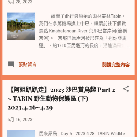
5月 28, 2023
離開了此行最原始的雨林叢林Tabin，
我們在拿篤機場換上中巴，繼續前往下個賞
鳥點 Kinabatangan River 京那巴當岸河(簡稱
京河)。 京那巴當岸河被形容為「迷你亞馬
遜」，約1/10亞馬遜河的長度，沿途滿是連
綿不絕的廣闊雨林和濕地。 也是許多稀有野
生動物的棲息地。
張貼留言
閱讀完整內容
【阿姐趴趴走】2023 沙巴賞鳥趣 Part 2
~ TABIN 野生動物保護區 (下)
2023.4.26~4.29
5月 16, 2023
馬來犀鳥 Day 5 2023.4.28 TABIN Wildlife