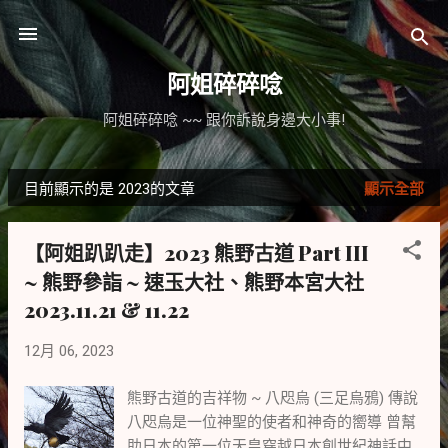
跳到主要內容
阿姐碎碎唸
阿姐碎碎唸 ~~ 跟你訴說身邊大小事!
目前顯示的是 2023的文章
顯示全部
發
表
【阿姐趴趴走】2023 熊野古道 Part III
文
~ 熊野參詣 ~ 速玉大社、熊野本宮大社
章
2023.11.21 & 11.22
12月 06, 2023
熊野古道的吉祥物 ~ 八咫烏 (三足烏鴉) 傳說
八咫烏是一位神聖的使者和神奇的嚮導 曾幫
助日本的第一位天皇穿越日本創世紀神話中