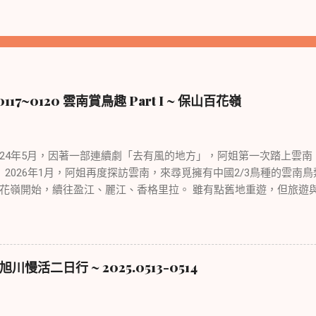
17~0120 雲南賞鳥趣 Part I ~ 保山百花嶺
年5月，因著一部連續劇「去有風的地方」，阿姐第一次踏上雲南
 2026年1月，阿姐再度探訪雲南，來尋覓擁有中國2/3鳥種的雲南
花嶺開始，續往盈江、麗江、香格里拉。 雖有點舊地重遊，但旅遊
然不同，可以說是景點與野趣的不同體驗。
活二日行 ~ 2025.0513-0514