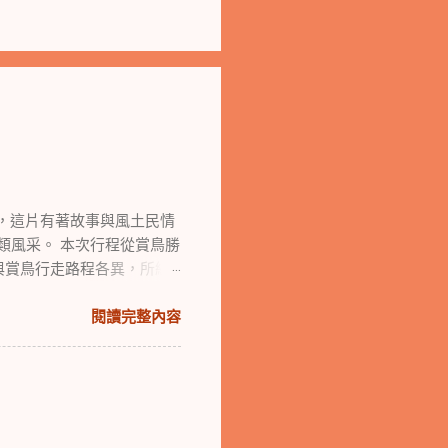
，這片有著故事與風土民情
鳥類風采。 本次行程從賞鳥勝
與賞鳥行走路程各異，所經
閱讀完整內容