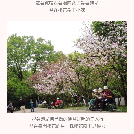
戴著寬帽遮著臉的女子帶著狗兒
坐在櫻花樹下小寐
說著還是自己做的便當好吃的三人行
坐在盛開櫻花的另一株櫻花樹下野餐著