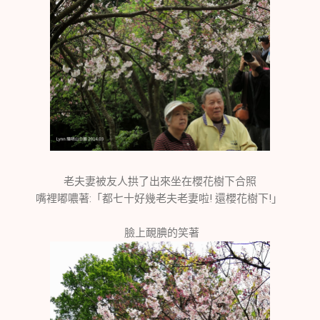
老夫妻被友人拱了出來坐在櫻花樹下合照
嘴裡嘟噥著:「都七十好幾老夫老妻啦! 還櫻花樹下!」
臉上靦腆的笑著