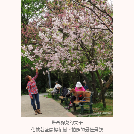
帶著狗兒的女子
佔據著盛開櫻花樹下拍照的最佳景觀