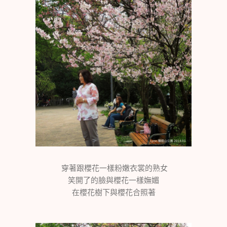
穿著跟櫻花一樣粉嫩衣裳的熟女
笑開了的臉與櫻花一樣嫵媚
在櫻花樹下與櫻花合照著