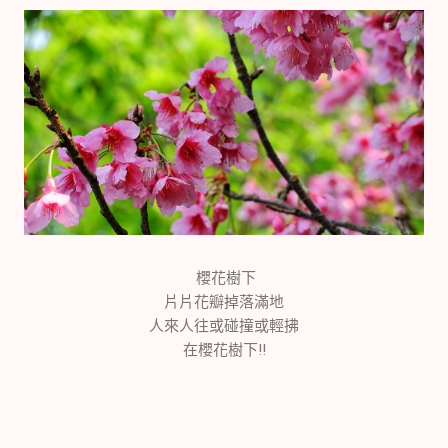
櫻花樹下
片片花瓣掉落滿地
人來人往或碰撞或輕拂
在櫻花樹下!!