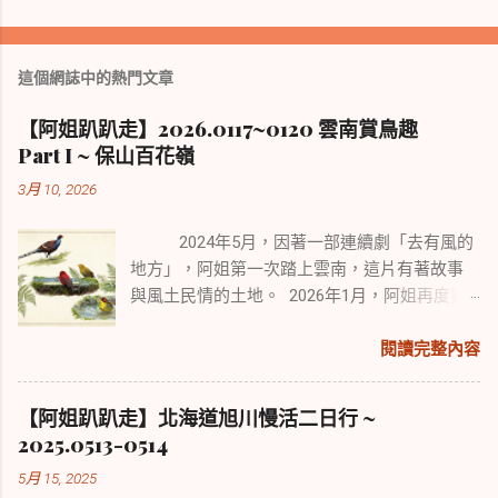
這個網誌中的熱門文章
【阿姐趴趴走】2026.0117~0120 雲南賞鳥趣
Part I ~ 保山百花嶺
3月 10, 2026
2024年5月，因著一部連續劇「去有風的
地方」，阿姐第一次踏上雲南，這片有著故事
與風土民情的土地。 2026年1月，阿姐再度探
訪雲南，來尋覓擁有中國2/3鳥種的雲南鳥類風
采。 本次行程從賞鳥勝地保山百花嶺開始，續
閱讀完整內容
往盈江、麗江、香格里拉。 雖有點舊地重遊，
但旅遊與賞鳥行走路程各異，所經之處也迥然
【阿姐趴趴走】北海道旭川慢活二日行 ~
不同，可以說是景點與野趣的不同體驗。
2025.0513-0514
5月 15, 2025