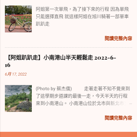
阿姐第一次單飛，為了接下來的行程 因為單飛
只能選擇直飛 就這樣阿姐在旭川騎著一部單車
趴趴走
閱讀完整內容
【阿姐趴趴走】小南港山半天輕鬆走 2022-6-
16
6月 17, 2022
(Photo by 蔡杰儒) 走著走著不知不覺來到
了這學期步道課的最後一走，今天半天的行程
來到小南港山。 小南港山位於北市與新北市交
界處，是一座小而美展望極佳又易行的小山，
我們走在平坦的階梯步道，走在山稜線眺望台
閱讀完整內容
北盆地，渾然不覺身處都市叢林。