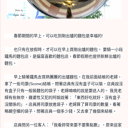
春節期間的早上，可以吃到剛出爐的麵包是幸福的!
也只有在放假時，才可以在早上買剛出爐的麵包。 要騎一小段
鐵馬的麵包店，是貓窩喜歡的麵包店，春節假期
也提供新鮮出爐的
麵包。
早上騎著鐵馬去買熱騰騰的出爐麵包，在我前面結帳的老婦
，
拿了一些司康(Scone)結帳，問著店員有沒有盒子
可以裝，店員說沒
有盒子只有一般裝麵包的袋子，老婦喃喃
的說是要送人的。 我見老
婦有些無奈，雞婆性又犯的阿姐說著：「東西好吃就
好，沒有盒子
沒關係的」。店員將司康放進袋子，老婦算了
算司康的數量，看著
略顯空曠的袋子，問著店員一個多少錢，又去拿了幾個來結帳
。
店員問另一位客人：「我看妳常來要不要集點數」，原來這
家