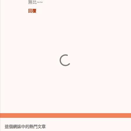
無比~~
回覆
張
貼
留
這個網誌中的熱門文章
言