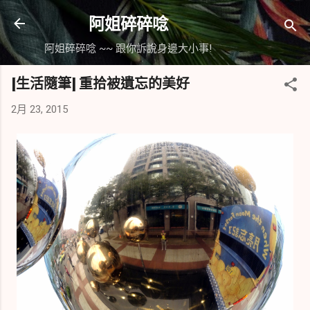
跳到主要內容
阿姐碎碎唸
阿姐碎碎唸 ~~ 跟你訴說身邊大小事!
[生活隨筆] 重拾被遺忘的美好
2月 23, 2015