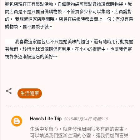
麵包店現在正有集點活動，自備購物袋可集點數換環保購
物袋。我
問店員是不是只要自備購物袋，不管買多少都可以
集點，店員說對
的。 我想起這家店剛開時，店員在結帳時都會問上一句：有沒有
帶
購物袋，要不要袋子裝。
我喜歡這家麵包店不只是她美味的麵包，還有隨時用行動提
醒
著我們，珍惜地球資源環保再利用，在小小的提醒中，也
讓我們審
視許多逐漸被遺忘的美好~~
生活隨筆
Hans's Life Trip
2015年2月24日 清晨5:19
留
生活中多留心，就會發現周圍很多有趣的東東，
言
可以填滿我們逐漸空洞的心靈，讓我們感到喜樂