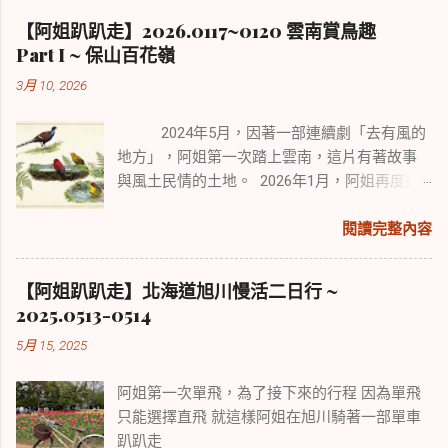
【阿姐趴趴走】2026.0117~0120 雲南賞鳥趣
Part I ~ 保山百花嶺
3月 10, 2026
2024年5月，因著一部連續劇「去有風的
地方」，阿姐第一次踏上雲南，這片有著故事
與風土民情的土地。 2026年1月，阿姐再度探
訪雲南，來尋覓擁有中國2/3鳥種的雲南鳥類風
采。 本次行程從賞鳥勝地保山百花嶺開始，續
閱讀完整內容
往盈江、麗江、香格里拉。 雖有點舊地重遊，
但旅遊與賞鳥行走路程各異，所經之處也迥然
【阿姐趴趴走】北海道旭川慢活二日行 ~
不同，可以說是景點與野趣的不同體驗。
2025.0513-0514
5月 15, 2025
阿姐第一次單飛，為了接下來的行程 因為單飛
只能選擇直飛 就這樣阿姐在旭川騎著一部單車
趴趴走