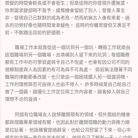
想變的時間會較長或不會發生；但是
這時的你發現升遷無望，
你思圖求變卻時不我予，感慨機會留給了別人；
發覺人事全
非，發現自己已默默的成為老鳥，然而前無古人後有來者，過
去的功勞好像也隨時間漸漸螁色。 這時的你雖思變但又裹足不
前，不敢踏出目前的舒適圈。
職場工作本就是從這一個坑到另一個坑，轉換工作就是由
這個職場到另一個職場，去填補別人留下來的坑洞；每個職務
都有工作中的可學習處與令自己不悅處，也會有因公司不同的
規模制度與人為因素的有可為與不可為處。 倘若無法隨著不同
職場的律動節奏改變，也只是由一個困境鑽入另一個漏洞裡，
工作的理想與否可由得人也由不得人。 許多時候是自己給自己
做了一個繭，越僵化工作定位與工作內容者，越會掉入與自己
理想不合的漩渦。
阿姐有位職場友人說想離開現有的領域，但外面給的機會
都與現職專業領域有關，也因此對於離開現職的動力與推力總
是拉扯著，
他說確實提過辭呈，也給公司慰留了下來，但心中
想走的念頭一直存在並未削減。 他說自己了解有一天，心中的