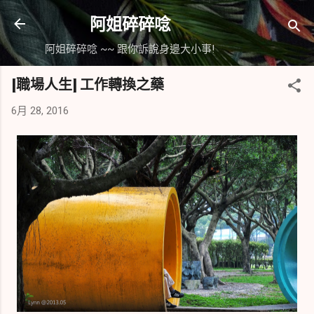
跳到主要內容
阿姐碎碎唸
阿姐碎碎唸 ~~ 跟你訴說身邊大小事!
[職場人生] 工作轉換之藥
6月 28, 2016