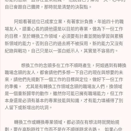
自已會跟自己攤牌，那時就是清楚的決裂點。
阿姐看著這位已成家立業，有著家計負擔，年逾四十的職
場友人，語重心長的請他還是以目前的專業，做為下一份工作
的目標，至於轉換工作領域，必須要有計畫並開始學習與累積
新領域的能力。否則自己的過去將不被採用，新的能力又沒有
紀錄與戰功，自己只是以一張白紙示人，其實是不容易的。
想換工作的念頭多在工作不順時產生，阿姐遇到有轉換
職場念頭的友人，都會請他們多想一下自己的現在與想要的未
來，請他們先規劃下一個工作的目標與定位，做好下一份工作
的準備。 尤其是有轉換工作領域念頭的職場友人們，換領域
是一個重新歸零的動作，雖然你可能已擁有職場能力，但工作
本身還是必須有基本的專業技能與知識，才有能力填補得了別
人留下或新增出的坑洞。
轉換工作或轉換專業領域，都必須在有想法時就開始規
劃，要在高點時找工作而不是在不順遂時求去路。 如果心中