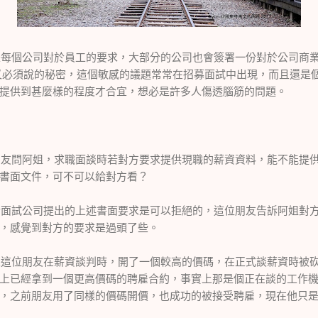
個公司對於員工的要求，大部分的公司也會簽署一份對於公司商
又必須說的秘密，這個敏感的議題常常在招募面試中出現，而且還是
提供到甚麼樣的程度才合宜，想必是許多人傷透腦筋的問題。
問阿姐，求職面談時若對方要求提供現職的薪資資料，能不能提供
書面文件，可不可以給對方看？
試公司提出的上述書面要求是可以拒絕的，這位朋友告訴阿姐對方
，感覺到對方的要求是過頭了些。
位朋友在薪資談判時，開了一個較高的價碼，在正式談薪資時被砍
上已經拿到一個更高價碼的聘雇合約，事實上那是個正在談的工作
，之前朋友用了同樣的價碼開價，也成功的被接受聘雇，現在他只