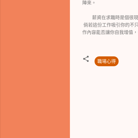
陣來。
薪資在求職時是個很現實
倘若這份工作吸引你的不只
作內容能否讓你自我增值，
職場心得
留
言