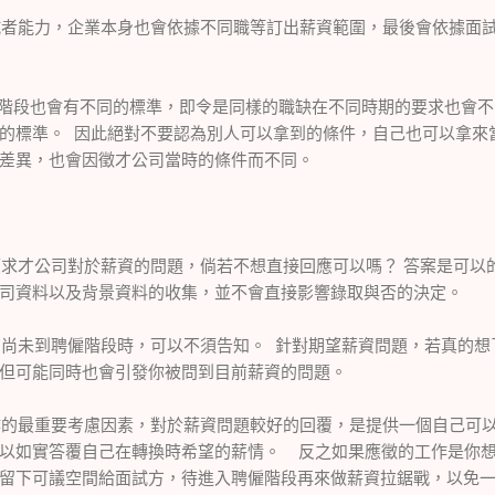
能力，企業本身也會依據不同職等訂出薪資範圍，最後會依據面試
段也會有不同的標準，即令是同樣的職缺在不同時期的要求也會不
的標準。 因此絕對不要認為別人可以拿到的條件，自己也可以拿來
差異，也會因徵才公司當時的條件而不同。
才公司對於薪資的問題，倘若不想直接回應可以嗎？ 答案是可以的
司資料以及背景資料的收集，並不會直接影響錄取與否的決定。
未到聘僱階段時，可以不須告知。 針對期望薪資問題，若真的想
但可能同時也會引發你被問到目前薪資的問題。
最重要考慮因素，對於薪資問題較好的回覆，是提供一個自己可以
以如實答覆自己在轉換時希望的薪情。 反之如果應徵的工作是你
留下可議空間給面試方，待進入聘僱階段再來做薪資拉鋸戰，以免