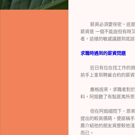
薪資必須要保密，這是每
薪資是 一個不能說但有時
者，這樣的敏感議題到底該
求職時遇到的薪資問題
近日有位在找工作的朋友
前手上拿到聘雇合約的薪資
嚴格說來，求職者對於面
料，阿姐聽了有點匪夷所思
但在阿姐細問下，原來這
提出的較高價碼，便誆稱手
薦介紹他的朋友資歷較他淺
而已。