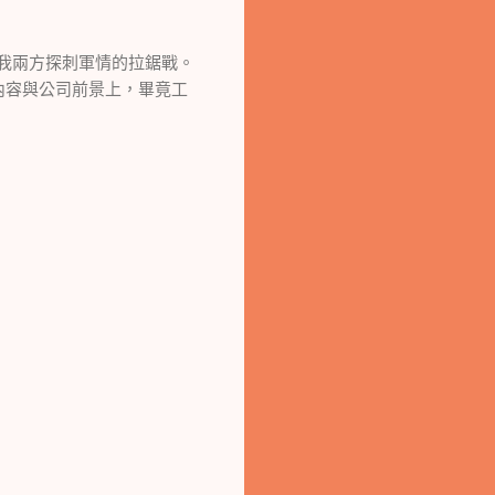
我兩方探刺軍情的拉鋸戰。
內容與公司前景上，畢竟工
。