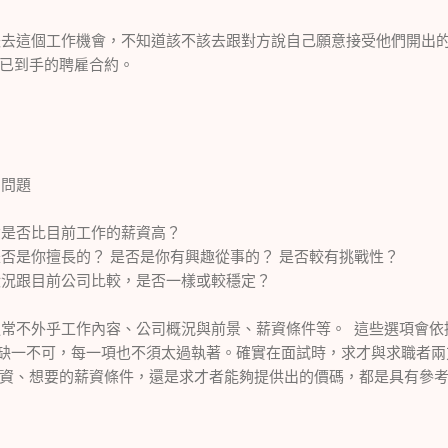
這個工作機會，不知道該不該去跟對方說自己願意接受他們開出的
已到手的聘雇合約。
問題
是否比目前工作的薪資高？
否是你擅長的？ 是否是你有興趣從事的？ 是否較有挑戰性？
況跟目前公司比較，是否一樣或較穩定？
不外乎工作內容、公司概況與前景、薪資條件等。 這些選項會依
缺一不可，每一項也不須太過執著。確實在面試時，求才與求職者兩
資、想要的薪資條件，還是求才者能夠提供出的價碼，都是具有參