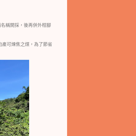
礦名稱開採，後再併外柑腳
均產可煉焦之煤，為了節省