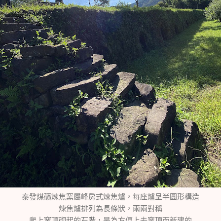
泰發煤礦煉焦窯屬峰房式煉焦爐，每座爐呈半圓形構造
煉焦爐排列為長條狀，兩兩對稱
爬上窯頂砌起的石階，是為方便上去窯頂而新建的