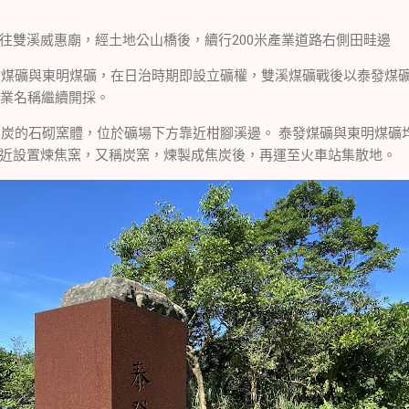
往雙溪威惠廟，經土地公山橋後，續行200米產業道路右側田畦邊
溪煤礦與東明煤礦，在日治時期即設立礦權，雙溪煤礦戰後以泰發煤
礦業名稱繼續開採。
的石砌窯體，位於礦場下方靠近柑腳溪邊。 泰發煤礦與東明煤礦
近設置煉焦窯，又稱炭窯，煉製成焦炭後，再運至火車站集散地。