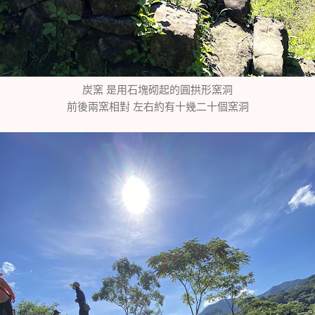
炭窯 是用石塊砌起的圓拱形窯洞
前後兩窯相對 左右約有十幾二十個窯洞