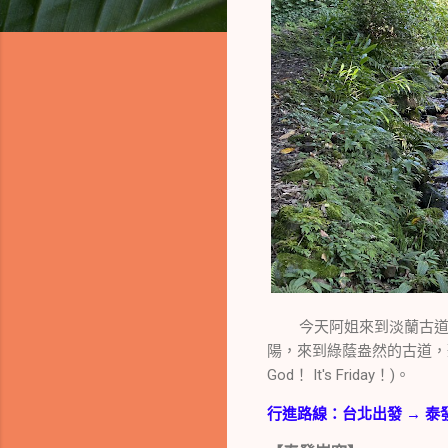
今天阿姐來到淡蘭古道中
陽，來到綠蔭盎然的古道，聽
God！ It's Friday！)。
行進路線：台北出發 → 泰發