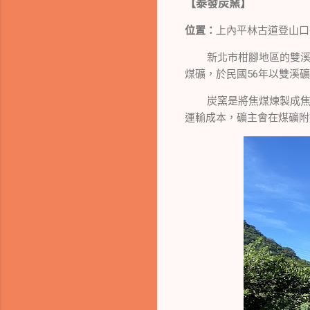
【泰發炭窯】
位置：
上內平林古道登山口
新北市柑腳地區的雙
煤礦，於民國56年以雙溪
炭窯是將焦煤煉製成焦炭
運輸成本，礦主會在煤礦附