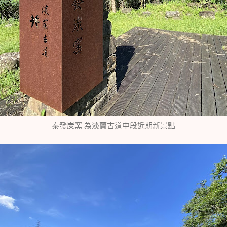
泰發炭窯 為淡蘭古道中段近期新景點