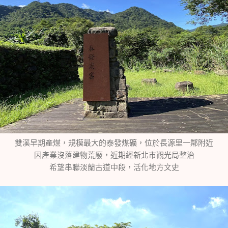
雙溪早期產煤，規模最大的泰發煤礦，位於長源里一鄰附近
因產業沒落建物荒廢，近期經新北市觀光局整治
希望串聯淡蘭古道中段，活化地方文史