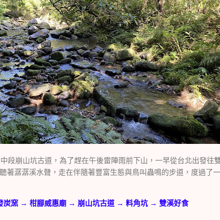
段崩山坑古道，為了趕在午後雷陣雨前下山，一早從台北出發往雙
著潺潺溪水聲，走在伴隨著豐富生態與鳥叫蟲鳴的步道，度過了一個美麗的 
炭窯 → 柑腳威惠廟 → 崩山坑古道 → 料角坑 → 雙溪好食