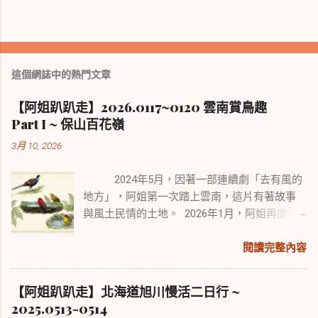
這個網誌中的熱門文章
【阿姐趴趴走】2026.0117~0120 雲南賞鳥趣
Part I ~ 保山百花嶺
3月 10, 2026
2024年5月，因著一部連續劇「去有風的
地方」，阿姐第一次踏上雲南，這片有著故事
與風土民情的土地。 2026年1月，阿姐再度探
訪雲南，來尋覓擁有中國2/3鳥種的雲南鳥類風
采。 本次行程從賞鳥勝地保山百花嶺開始，續
閱讀完整內容
往盈江、麗江、香格里拉。 雖有點舊地重遊，
但旅遊與賞鳥行走路程各異，所經之處也迥然
【阿姐趴趴走】北海道旭川慢活二日行 ~
不同，可以說是景點與野趣的不同體驗。
2025.0513-0514