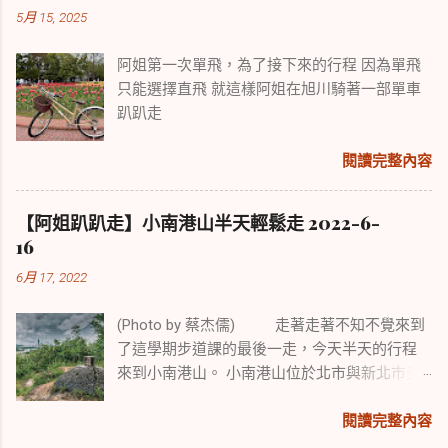
5月 15, 2025
阿姐第一次單飛，為了接下來的行程 因為單飛
只能選擇直飛 就這樣阿姐在旭川騎著一部單車
趴趴走
閱讀完整內容
【阿姐趴趴走】小南港山半天輕鬆走 2022-6-
16
6月 17, 2022
(Photo by 蔡杰儒) 走著走著不知不覺來到
了這學期步道課的最後一走，今天半天的行程
來到小南港山。 小南港山位於北市與新北市交
界處，是一座小而美展望極佳又易行的小山，
我們走在平坦的階梯步道，走在山稜線眺望台
閱讀完整內容
北盆地，渾然不覺身處都市叢林。