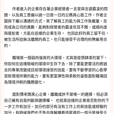
        作者進入的企業存在著企業經營者一言堂與言語霸凌的問
題，以及員工普遍以過一日是一日的公務員心態工作，作者企
圖與下屬以溝通的方式，來了解員工的能力與工作負載量，反
而成為公司的異數，能夠對經營者的霸凌充耳不聞，或順向虛
與尾蛇者，方能在這樣的企業生存。  也因此好的員工留不住，
被生活所迫無法離開的員工，也只能接受不合理的約聘雇用合
約。
        職場是一個弱肉強食的大環境，尤其是疫情肆虐的當下，
你如何在這樣險峻的環境中生存下去，除了要能更靈活的將過
去的專業改變成目前環境接受的技能，要有不斷學習的心態學
習新環境所需的能力，要有更富彈性與柔軟的姿態面對職場因
為環境沖刷的職務變化。
        面對慣老闆黑心企業，離職或許不是唯一的選擇，但必須
自己擁有自我判斷與選擇權。  也就是這樣的企業是否對你的下
一步工作有加分，加分的部分有沒有工作上的新技能或經驗的
加分，有時候我們也不免自我解嘲看待薪資的一部分是接受企