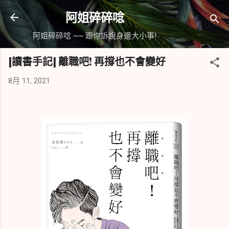
跳到主要內容
阿姐碎碎唸
阿姐碎碎唸 ~~ 跟你訴說身邊大小事!
[讀書手記] 離職吧! 再撐也不會變好
8月 11, 2021