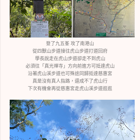
登了九五峯 攻了南港山
從四獸山步道接往虎山步道打道回府
學長說走在虎山步道卻走不到虎山
必須往「真光禪寺」方向前進方可抵達虎山
沿著虎山溪步道也可殊途同歸抵達慈惠宮
真是沒有真人指路，還成不了虎山行
下次有機會再從慈惠宮走虎山溪步道逛逛