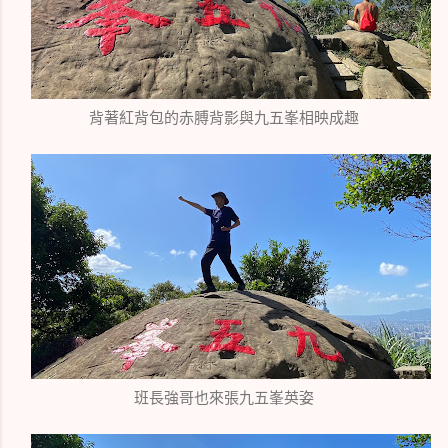
背著紅背包的赤膊背影與九五峯相映成趣
班長強哥也來張九五峯英姿