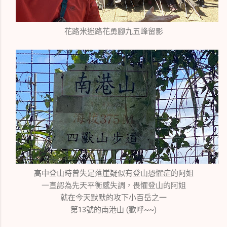
花路米迷路花勇腳九五峰留影
高中登山時曾失足落崖疑似有登山恐懼症的阿姐
一直認為先天平衡感失調，畏懼登山的阿姐
就在今天默默的攻下小百岳之一
第13號的南港山 (歡呼~~)