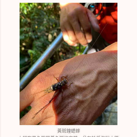
黃斑鐘蟋蟀