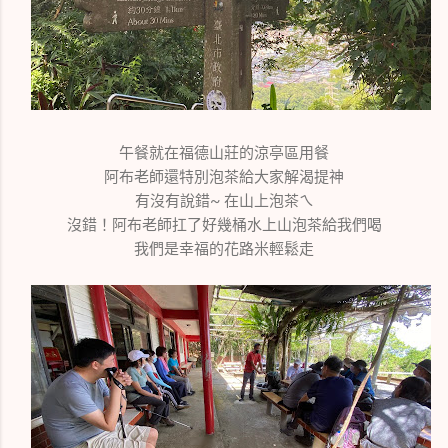
午餐就在福德山莊的涼亭區用餐
阿布老師還特別泡茶給大家解渴提神
有沒有說錯~ 在山上泡茶ㄟ
沒錯！阿布老師扛了好幾桶水上山泡茶給我們喝
我們是幸福的花路米輕鬆走