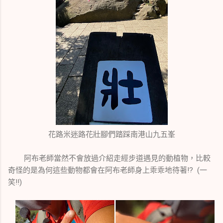
花路米迷路花壯腳們踏踩南港山九五峯
阿布老師當然不會放過介紹走經步道遇見的動植物，比較
奇怪的是為何這些動物都會在阿布老師身上乖乖地待著!? (一
笑!!)