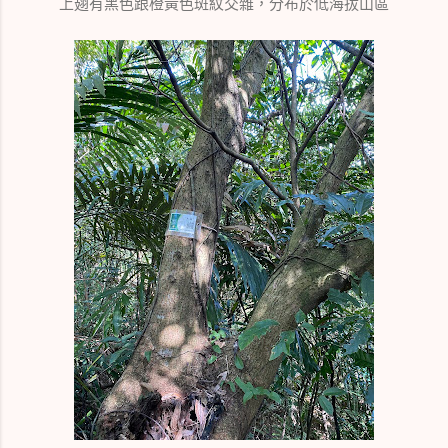
上翅有黑色跟橙黃色斑紋交雜，分布於低海拔山區