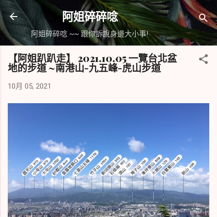
跳到主要內容
阿姐碎碎唸
阿姐碎碎唸 ~~ 跟你訴說身邊大小事!
【阿姐趴趴走】 2021.10.05 一覽台北盆
地的步道 ~南港山-九五峰-虎山步道
10月 05, 2021