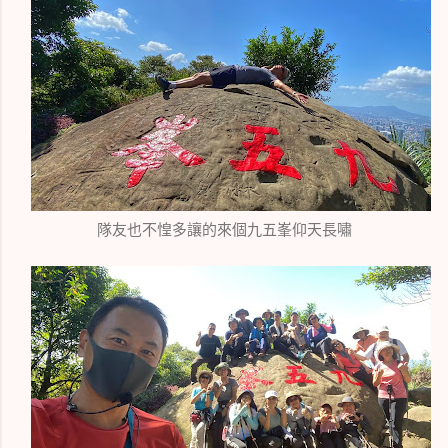
隊友也不惶多讓的來個九五峯仰天長嘯