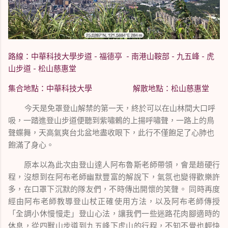
路線：中華科技大學步道 - 福德亭 - 南港山鞍部 - 九五峰 - 虎
山步道 - 松山慈惠堂
集合地點：中華科技大學 解散地點：松山慈惠堂
今天是免罩登山解禁的第一天，終於可以在山林間大口呼
吸，一踏進登山步道便聽到紫嘯鶇的上揚呼嘯聲，一路上的鳥
聲蝶舞，天高氣爽台北盆地盡收眼下，此行不僅飽足了心肺也
飽滿了身心。
原本以為此次由登山達人阿布魯斯老師帶領，會是趟硬行
程，沒想到在阿布老師幽默豐富的解說下，氣氛也變得歡樂許
多，
在口罩下沉默的隊友們，
不時傳出開懷的笑聲。 同時再度
經由阿布老師教導登山杖正確使用方法，以及阿布老師傳授
「全調小休慢慢走」登山心法，讓我們一些迷路花肉腳適時的
休息，從四獸山步道到九五峰下虎山的行程，不知不覺也輕快