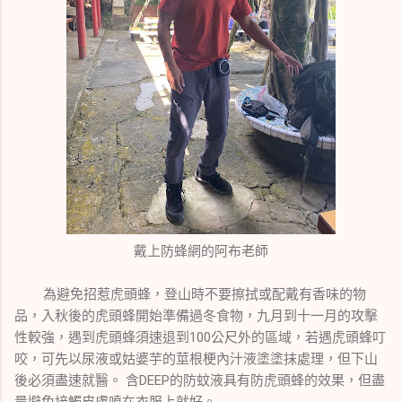
戴上防蜂網的阿布老師
為避免招惹虎頭蜂，登山時不要擦拭或配戴有香味的物
品，入秋後的虎頭蜂開始準備過冬食物，九月到十一月的攻擊
性較強，
遇到虎頭蜂須速退到100公尺外的區域，
若遇虎頭蜂叮
咬，可先以尿液或姑婆芋的莖根梗內汁液塗塗抹處理，但下山
後必須盡速就醫。 含DEEP的防蚊液具有防虎頭蜂的效果，但盡
量避免接觸皮膚噴在衣服上就好。