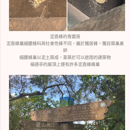
泥壺蜂的育嬰房
泥壺蜂屬細腰蜂科與社會性蜂不同，屬於獨居蜂，獨自築巢產
卵
細腰蜂巢以泥土築成，喜築於可以遮雨的建築物
福德亭的屋頂上便有許多泥壺蜂蜂巢