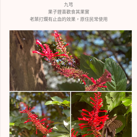
九芎
果子貍喜歡食其果實
老葉打爛有止血的效果，原住民常使用