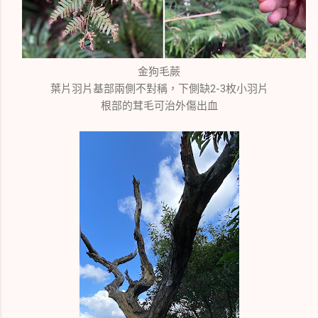
金狗毛蕨
葉片羽片基部兩側不對稱，下側缺2-3枚小羽片
根部的茸毛可治外傷出血