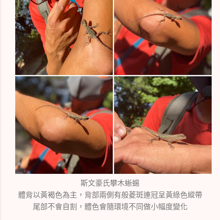
斯文豪氏攀木蜥蜴
體背以黃褐色為主，背部兩側有般菱斑連冠呈黃綠色縱帶
尾部不會自割，體色會隨環境不同做小幅度變化