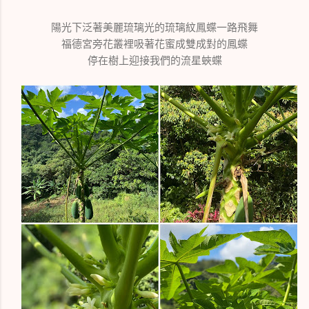
陽光下泛著美麗琉璃光的琉璃紋鳳蝶一路飛舞
福德宮旁花叢裡吸著花蜜成雙成對的鳳蝶
停在樹上迎接我們的流星蛺蝶