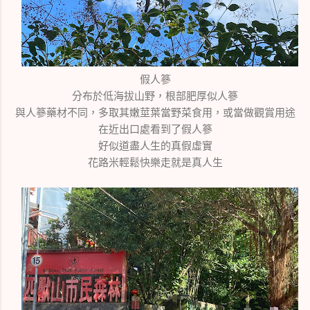
假人篸
分布於低海拔山野，根部肥厚似人篸
與人篸藥材不同，多取其嫩莖葉當野菜食用，或當做觀賞用途
在近出口處看到了假人篸
好似道盡人生的真假虛實
花路米輕鬆快樂走就是真人生