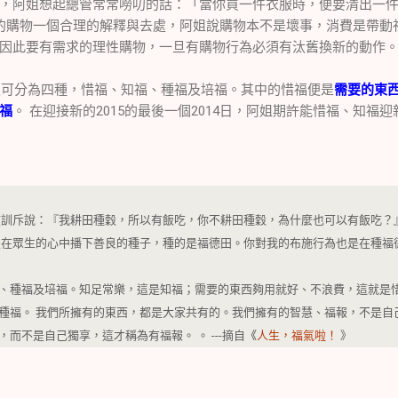
，阿姐想起總管常常嘮叨的話：「當你買一件衣服時，便要清出一
的購物一個合理的解釋與去處，阿姐說購物本不是壞事，消費是帶動
因此要有需求的理性購物，一旦有購物行為必須有汰舊換新的動作
分為四種，惜福、知福、種福及培福。其中的惜福便是
需要的東
福
。 在迎接新的2015的最後一個2014日，阿姐期許能惜福、知福
被訓斥說：『我耕田種穀，所以有飯吃，你不耕田種穀，為什麼也可以有飯吃？
是在眾生的心中播下善良的種子，種的是福德田。你對我的布施行為也是在種福
、種福及培福。知足常樂，這是知福；需要的東西夠用就好、不浪費，這就是
種福。 我們所擁有的東西，都是大家共有的。我們擁有的智慧、福報，不是自
，而不是自己獨享，這才稱為有福報。 。
---摘自
《
人生，福氣啦！
》