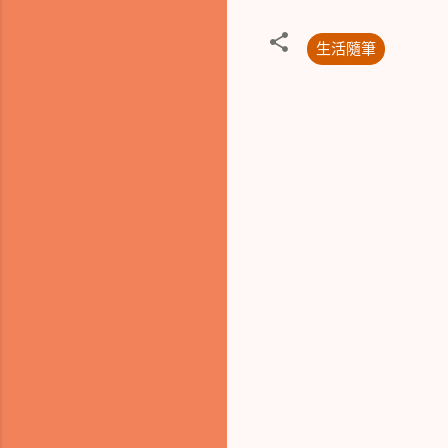
生活隨筆
留
言