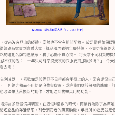
(2006年，貓兒共創同人誌『FUTURE』封面)
從來沒有登山的經驗，當然也不會有相關配備。 於是從透氣保暖
從網路商家買到實體店家，逢品牌內衣週年慶特價，不買更覺得虧大
朋友引路的運動名牌特惠廠家，看了心動不買心癢。 每天拿不同材質的
終於忍不住的說：「一年只可能穿沒幾次的衣服要買那麼多嗎？」 今
看去嘞！
利其器」，喜歡備足設備但不見得都會用得上的人，常會調侃自己
。 但終究備而不用便是浪費與虛置，或許我們應該將器的準備，
也必須做汰舊換新的動作，才能達到物盡其用的功能。
添許多新設備與裝置，在這個N倍數的時代，商業行為除了為滿足
縮短產品的存活期限，引發消費者的購買動機，手機與3C產品就是