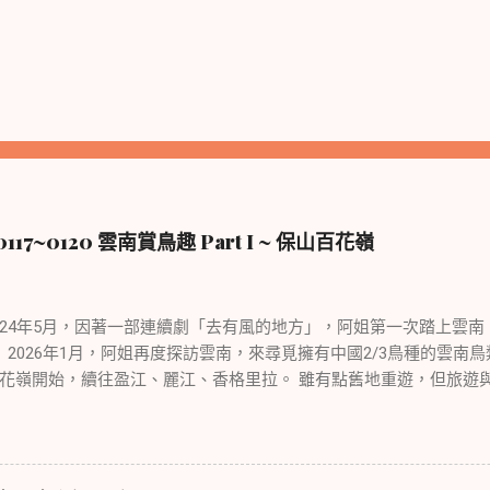
17~0120 雲南賞鳥趣 Part I ~ 保山百花嶺
年5月，因著一部連續劇「去有風的地方」，阿姐第一次踏上雲南
 2026年1月，阿姐再度探訪雲南，來尋覓擁有中國2/3鳥種的雲南
花嶺開始，續往盈江、麗江、香格里拉。 雖有點舊地重遊，但旅遊
然不同，可以說是景點與野趣的不同體驗。