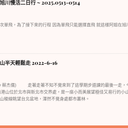
活二日行 ~ 2025.0513-0514
次單飛，為了接下來的行程 因為單飛只能選擇直飛 就這樣阿姐在旭
天輕鬆走 2022-6-16
to by 蔡杰儒) 走著走著不知不覺來到了這學期步道課的最後一走
南港山位於北市與新北市交界處，是一座小而美展望極佳又易行的小
山稜線眺望台北盆地，渾然不覺身處都市叢林。