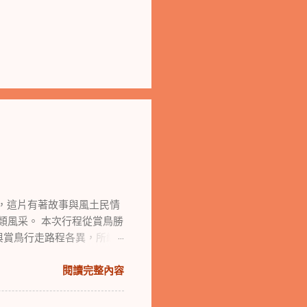
，這片有著故事與風土民情
鳥類風采。 本次行程從賞鳥勝
與賞鳥行走路程各異，所經
閱讀完整內容