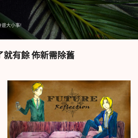
跳到主要內容
身邊大小事!
夠了就有餘 佈新需除舊