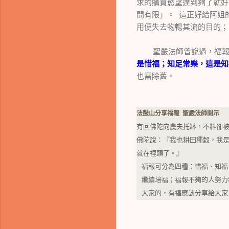
求的購買慾望達到夠了就好
間有限」。 這正好給阿姐
用便失去物暢其流的目的；
聖嚴法師曾說過，福報可
是惜福；知足常樂，這是知
也需除舊。
法鼓山分享福報 聖嚴法師開示
有回佛陀向農夫托缽，不料卻
佛陀說：『我也耕田種穀，我
就在裡頭了。』
福報可分為四種：惜福、知福
繼續培福；福報不夠的人努力
大家的，有福應該分享給大家