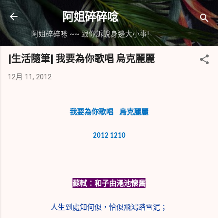
跳到主要內容
阿姐碎碎唸
阿姐碎碎唸 ~~ 跟你訴說身邊大小事!
[生活隨筆] 我要為你歌唱 烏克麗麗
12月 11, 2012
我
要為你歌唱 烏克
麗麗
2012 1210
蘇軾：和子由澠池懷舊
人生到處知何似，恰似飛鴻踏雪泥；