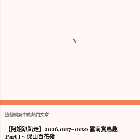
張
貼
留
這個網誌中的熱門文章
言
【阿姐趴趴走】2026.0117~0120 雲南賞鳥趣
Part I ~ 保山百花嶺