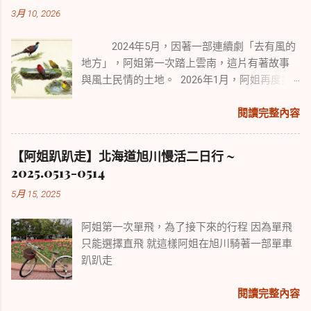
3月 10, 2026
2024年5月，因著一部連續劇「去有風的
地方」，阿姐第一次踏上雲南，這片有著故事
與風土民情的土地。 2026年1月，阿姐再度探
訪雲南，來尋覓擁有中國2/3鳥種的雲南鳥類風
采。 本次行程從賞鳥勝地保山百花嶺開始，續
閱讀完整內容
往盈江、麗江、香格里拉。 雖有點舊地重遊，
但旅遊與賞鳥行走路程各異，所經之處也迥然
【阿姐趴趴走】北海道旭川慢活二日行 ~
不同，可以說是景點與野趣的不同體驗。
2025.0513-0514
5月 15, 2025
阿姐第一次單飛，為了接下來的行程 因為單飛
只能選擇直飛 就這樣阿姐在旭川騎著一部單車
趴趴走
閱讀完整內容