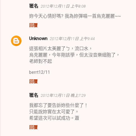
匿名
2012年12月11日 上午8:08
留
妳今天心情好嗎? 我為妳彈唱一首烏克麗麗~~
言
回覆
Unknown
2012年12月11日 上午9:44
這張相片太美麗了ㄅ，流口水，
烏克麗麗，今年剛該學，但太沒音樂細胞了，
老師對不起
berrt12/11
回覆
匿名
2012年12月11日 晚上7:29
我都忘了要告訴妳些什麼了！
只能說妳實在太可愛了。
希望這次可以試成功。蕭
回覆