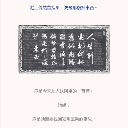
泥上偶然留指爪，鴻飛那復計東西。
這是今天友人送阿姐的一首詩，
她說：
這是她開始找回寫毛筆樂趣當兒，